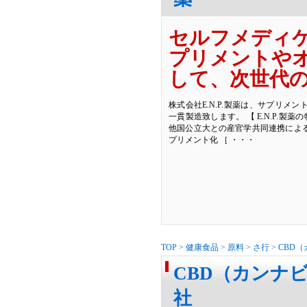
セルフメディ
プリメントや
して、次世代
株式会社E.N.P.製薬は、サプリ
一貫製造致します。 【 E.N.P.製薬
他国公立大との産官学共同連携によ
プリメント化 ［ ・・・
TOP
>
健康食品
>
原料
>
さ行
>
CBD
CBD（カンナビ
社