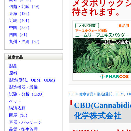
メタボリック
信越・北陸（49）
待されます。
東海（192）
近畿（401）
中国（257）
四国（51）
九州・沖縄（52）
健康食品
製品
原料
製造(受託、OEM、ODM)
製造機器・設備
試験・分析（CRO）
TOP
>
健康食品
>
製造(受託、OEM、O
ペット
CBD(Cannab
講演依頼
化学株式会社
問屋（卸）
容器・パッケージ
品質・衛生管理