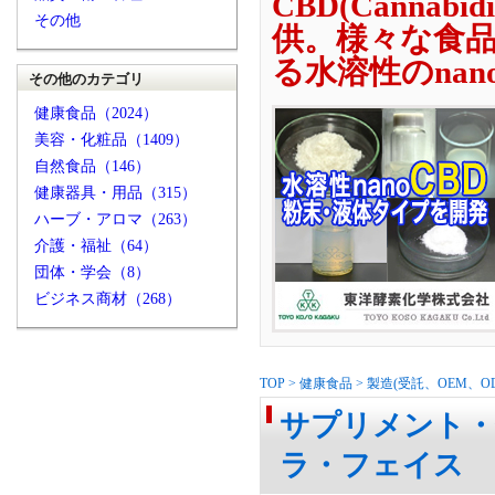
CBD(Canna
その他
供。様々な食
る水溶性のna
その他のカテゴリ
健康食品（2024）
美容・化粧品（1409）
自然食品（146）
健康器具・用品（315）
ハーブ・アロマ（263）
介護・福祉（64）
団体・学会（8）
ビジネス商材（268）
TOP
>
健康食品
>
製造(受託、OEM、O
サプリメント・
ラ・フェイス