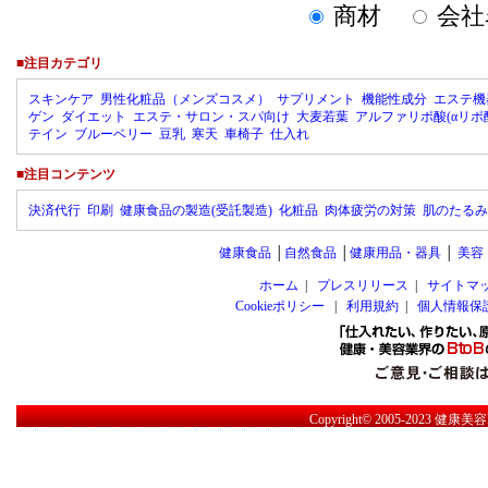
商材
会社
■注目カテゴリ
スキンケア
男性化粧品（メンズコスメ）
サプリメント
機能性成分
エステ機
ゲン
ダイエット
エステ・サロン・スパ向け
大麦若葉
アルファリポ酸(αリポ
テイン
ブルーベリー
豆乳
寒天
車椅子
仕入れ
■注目コンテンツ
決済代行
印刷
健康食品の製造(受託製造)
化粧品
肉体疲労の対策
肌のたるみ
健康食品
│
自然食品
│
健康用品・器具
│
美容
ホーム
|
プレスリリース
|
サイトマ
Cookieポリシー
|
利用規約
|
個人情報保
Copyright© 2005-2023
健康美容