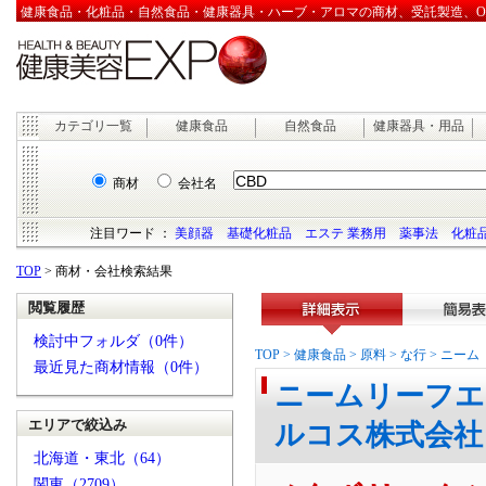
健康食品・化粧品・自然食品・健康器具・ハーブ・アロマの商材、受託製造、OEM
カテゴリ一覧
健康食品
自然食品
健康器具・用品
商材
会社名
注目ワード ：
美顔器
基礎化粧品
エステ 業務用
薬事法
化粧品
TOP
> 商材・会社検索結果
閲覧履歴
検討中フォルダ（0件）
詳細表示
簡易表
TOP
>
健康食品
>
原料
>
な行
>
ニーム
最近見た商材情報（0件）
ニームリーフエキ
エリアで絞込み
ルコス株式会社
北海道・東北（64）
関東（2709）