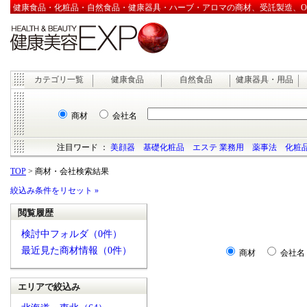
健康食品・化粧品・自然食品・健康器具・ハーブ・アロマの商材、受託製造、OEM
カテゴリ一覧
健康食品
自然食品
健康器具・用品
商材
会社名
注目ワード ：
美顔器
基礎化粧品
エステ 業務用
薬事法
化粧品
TOP
> 商材・会社検索結果
絞込み条件をリセット »
閲覧履歴
検討中フォルダ（0件）
最近見た商材情報（0件）
商材
会社名
エリアで絞込み