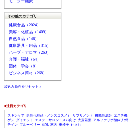
モニター施策
その他のカテゴリ
健康食品（2024）
美容・化粧品（1409）
自然食品（146）
健康器具・用品（315）
ハーブ・アロマ（263）
介護・福祉（64）
団体・学会（8）
ビジネス商材（268）
絞込み条件をリセット »
■注目カテゴリ
スキンケア
男性化粧品（メンズコスメ）
サプリメント
機能性成分
エステ機
ゲン
ダイエット
エステ・サロン・スパ向け
大麦若葉
アルファリポ酸(αリポ
テイン
ブルーベリー
豆乳
寒天
車椅子
仕入れ