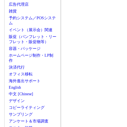
広告代理店
雑貨
予約システム／POSシステ
ム
イベント（展示会）関連
販促（パンフレット・リー
フレット・販促物等）
容器・パッケージ
ホームページ制作・LP制
作
決済代行
オフィス移転
海外進出サポート
English
中文 [Chinese]
デザイン
コピーライティング
サンプリング
アンケート＆市場調査