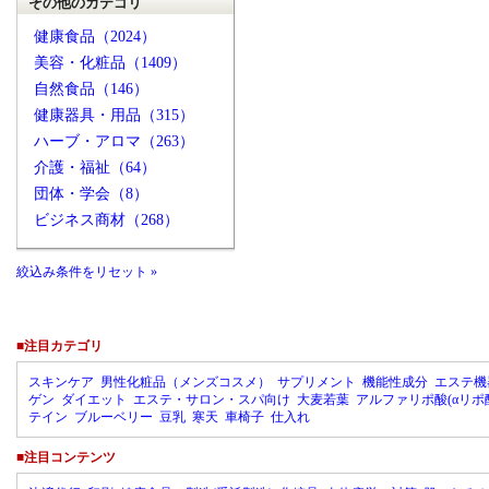
その他のカテゴリ
健康食品（2024）
美容・化粧品（1409）
自然食品（146）
健康器具・用品（315）
ハーブ・アロマ（263）
介護・福祉（64）
団体・学会（8）
ビジネス商材（268）
絞込み条件をリセット »
■注目カテゴリ
スキンケア
男性化粧品（メンズコスメ）
サプリメント
機能性成分
エステ機
ゲン
ダイエット
エステ・サロン・スパ向け
大麦若葉
アルファリポ酸(αリポ
テイン
ブルーベリー
豆乳
寒天
車椅子
仕入れ
■注目コンテンツ