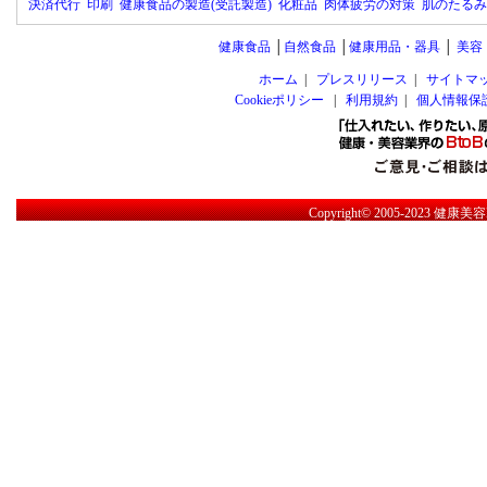
決済代行
印刷
健康食品の製造(受託製造)
化粧品
肉体疲労の対策
肌のたるみ
健康食品
│
自然食品
│
健康用品・器具
│
美容
ホーム
|
プレスリリース
|
サイトマ
Cookieポリシー
|
利用規約
|
個人情報保
Copyright© 2005-2023
健康美容