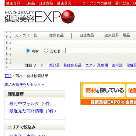
健康食品・化粧品・自然食品・健康器具・ハーブ・アロマの商材、受託製造、OEM
カテゴリ一覧
健康食品
自然食品
健康器具・用品
商材
会社名
注目ワード ：
美顔器
基礎化粧品
エステ 業務用
薬事法
化粧品
TOP
> 商材・会社検索結果
絞込み条件をリセット »
閲覧履歴
検討中フォルダ（0件）
最近見た商材情報（0件）
エリアで絞込み