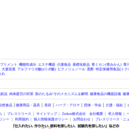
プリメント
機能性成分
エステ機器
介護食品
基礎化粧品
青ミカン(青みかん)
青汁
大麦若葉
アルファリポ酸(αリポ酸)
ピクノジェノール
黒酢
特定保健用食品(トク
入れ
化粧品
肉体疲労の対策
肌のたるみ!そのメカニズムを解明
健康食品の機器設備
健康
自然食品
│
健康用品・器具
│
美容
│
ハーブ・アロマ
│
団体・学会
│
介護・福祉
│
ム
|
プレスリリース
|
サイトマップ
|
Zenken株式会社 会社概要
|
求人情報
|
ポリシー
|
利用規約
|
個人情報保護ポリシー
|
お問合わせ
|
プレスリリース・ニ