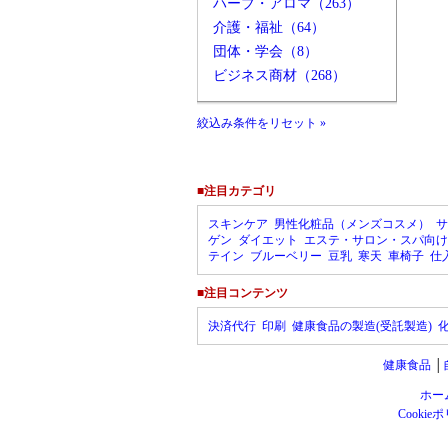
ハーブ・アロマ（263）
介護・福祉（64）
団体・学会（8）
ビジネス商材（268）
絞込み条件をリセット »
■注目カテゴリ
スキンケア
男性化粧品（メンズコスメ）
サ
ゲン
ダイエット
エステ・サロン・スパ向け
テイン
ブルーベリー
豆乳
寒天
車椅子
仕
■注目コンテンツ
決済代行
印刷
健康食品の製造(受託製造)
健康食品
│
ホー
Cookie