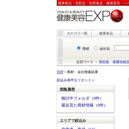
健康食品・化粧品・自然食品・健康器具・ハーブ
カテゴリ一覧
健康食品
商材
会社名
注目ワード ：
美顔器
基礎化粧
TOP
> 商材・会社検索結果
絞込み条件をリセット »
閲覧履歴
検討中フォルダ（0件）
最近見た商材情報（0件）
エリアで絞込み