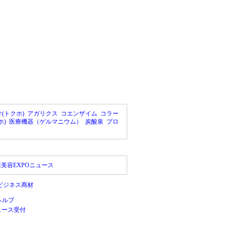
(トクホ)
アガリクス
コエンザイム
コラー
ホ)
医療機器（ゲルマニウム）
炭酸泉
プロ
美容EXPOニュース
ビジネス商材
ヘルプ
ュース受付