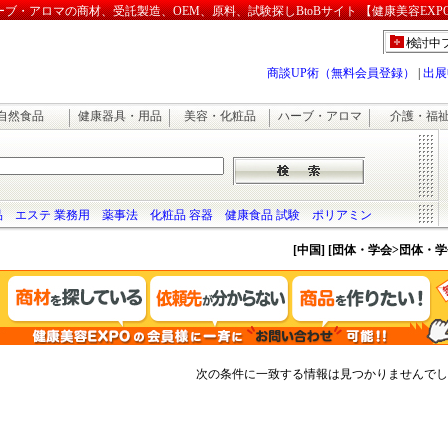
・アロマの商材、受託製造、OEM、原料、試験探しBtoBサイト 【健康美容EXP
検討中
商談UP術（無料会員登録）
|
出展
自然食品
健康器具・用品
美容・化粧品
ハーブ・アロマ
介護・福
品
エステ 業務用
薬事法
化粧品 容器
健康食品 試験
ポリアミン
[中国] [団体・学会>団体・
次の条件に一致する情報は見つかりませんでし