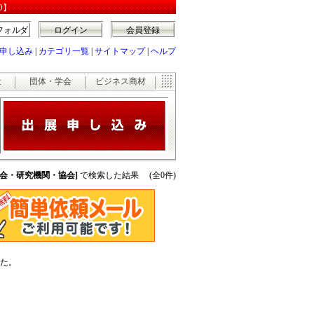
O】
フォルダ
ログイン
会員登録
申し込み
|
カテゴリ一覧
|
サイトマップ
|
ヘルプ
祉
団体・学会
ビジネス商材
学会・研究機関・協会]
で検索した結果 (全0件)
た。