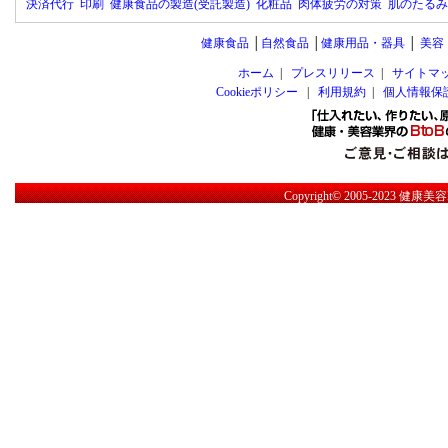
決済代行
印刷
健康食品の製造(受託製造)
化粧品
肉体疲労の対策
肌のたるみ
健康食品
│
自然食品
│
健康用品・器具
│
美容
ホーム
|
プレスリリース
|
サイトマ
Cookieポリシー
|
利用規約
|
個人情報保
Copyright© 2005-2023
健康美容