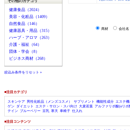
その他のカテゴリ
健康食品（2024）
美容・化粧品（1409）
自然食品（146）
商材
会社名
健康器具・用品（315）
ハーブ・アロマ（263）
介護・福祉（64）
団体・学会（8）
ビジネス商材（268）
絞込み条件をリセット »
■注目カテゴリ
スキンケア
男性化粧品（メンズコスメ）
サプリメント
機能性成分
エステ機
ゲン
ダイエット
エステ・サロン・スパ向け
大麦若葉
アルファリポ酸(αリポ
テイン
ブルーベリー
豆乳
寒天
車椅子
仕入れ
■注目コンテンツ