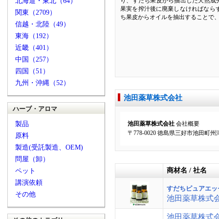
北海道・東北（64）
り、すだち果皮から抽出した天然成分
果実を搾汁後に廃棄しなければなら
関東（2709）
ち果皮からオイルを抽出することで
信越・北陸（49）
東海（192）
近畿（401）
中国（257）
四国（51）
九州・沖縄（52）
池田薬草株式会社
ハーブ・アロマ
製品
池田薬草株式会社
会社概要
〒778-0020 徳島県三好市池田町州津
原料
製造(受託製造、OEM)
問屋（卸）
商材名 / 社名
ペット
講演依頼
すだちピュアエッ
その他
池田薬草株式
池田薬草株式