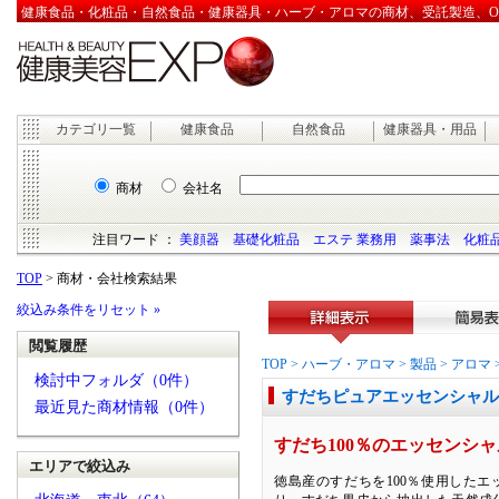
健康食品・化粧品・自然食品・健康器具・ハーブ・アロマの商材、受託製造、OEM
カテゴリ一覧
健康食品
自然食品
健康器具・用品
商材
会社名
注目ワード ：
美顔器
基礎化粧品
エステ 業務用
薬事法
化粧品
TOP
> 商材・会社検索結果
絞込み条件をリセット »
閲覧履歴
詳細表示
簡易表
TOP
>
ハーブ・アロマ
>
製品
>
アロマ
検討中フォルダ（0件）
すだちピュアエッセンシャルオ
最近見た商材情報（0件）
すだち100％のエッセンシ
エリアで絞込み
徳島産のすだちを100％使用したエ