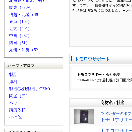
北海道・東北（64）
た花をポプリにしました。 生産地は
す）です。 十勝岳連峰からの湧き水
関東（2709）
ｸﾞﾗﾑを透明な袋に詰めました。 ●ラ
信越・北陸（49）
東海（192）
近畿（401）
中国（257）
四国（51）
九州・沖縄（52）
トモロウサポート
ハーブ・アロマ
製品
トモロウサポート
会社概要
〒004-0866 北海道札幌市清田区北野６
原料
製造(受託製造、OEM)
問屋（卸）
商材名 / 社名
ペット
講演依頼
ラベンダーのポプ
その他
トモロウサポ
トモロウサポ