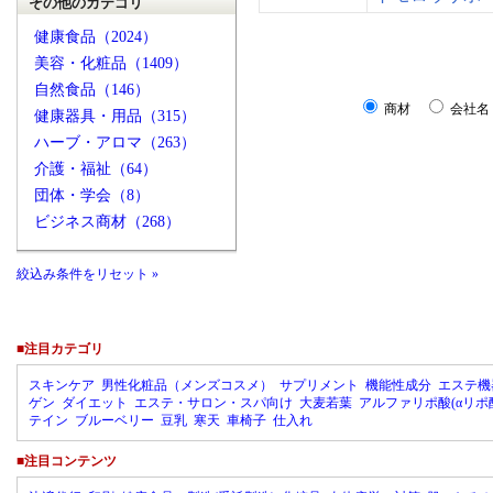
その他のカテゴリ
健康食品（2024）
美容・化粧品（1409）
自然食品（146）
商材
会社名
健康器具・用品（315）
ハーブ・アロマ（263）
介護・福祉（64）
団体・学会（8）
ビジネス商材（268）
絞込み条件をリセット »
■注目カテゴリ
スキンケア
男性化粧品（メンズコスメ）
サプリメント
機能性成分
エステ機
ゲン
ダイエット
エステ・サロン・スパ向け
大麦若葉
アルファリポ酸(αリポ
テイン
ブルーベリー
豆乳
寒天
車椅子
仕入れ
■注目コンテンツ