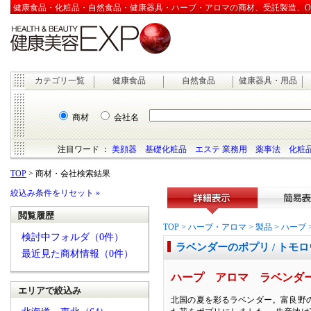
健康食品・化粧品・自然食品・健康器具・ハーブ・アロマの商材、受託製造、OEM
カテゴリ一覧
健康食品
自然食品
健康器具・用品
商材
会社名
注目ワード ：
美顔器
基礎化粧品
エステ 業務用
薬事法
化粧品
TOP
> 商材・会社検索結果
絞込み条件をリセット »
閲覧履歴
詳細表示
簡易表
TOP
>
ハーブ・アロマ
>
製品
>
ハーブ
検討中フォルダ（0件）
ラベンダーのポプリ / トモ
最近見た商材情報（0件）
ハープ アロマ ラベンダ
エリアで絞込み
北国の夏を彩るラベンダー。富良野