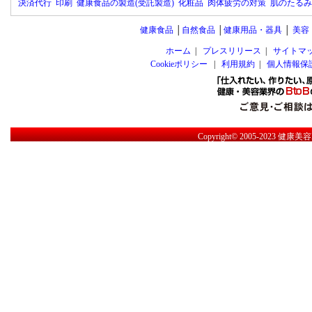
決済代行
印刷
健康食品の製造(受託製造)
化粧品
肉体疲労の対策
肌のたるみ
健康食品
│
自然食品
│
健康用品・器具
│
美容
ホーム
|
プレスリリース
|
サイトマ
Cookieポリシー
|
利用規約
|
個人情報保
Copyright© 2005-2023
健康美容