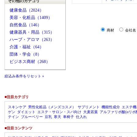
その他のカテゴリ
健康食品（2024）
美容・化粧品（1409）
自然食品（146）
商材
会社名
健康器具・用品（315）
ハーブ・アロマ（263）
介護・福祉（64）
団体・学会（8）
ビジネス商材（268）
絞込み条件をリセット »
■注目カテゴリ
スキンケア
男性化粧品（メンズコスメ）
サプリメント
機能性成分
エステ機
ゲン
ダイエット
エステ・サロン・スパ向け
大麦若葉
アルファリポ酸(αリポ
テイン
ブルーベリー
豆乳
寒天
車椅子
仕入れ
■注目コンテンツ