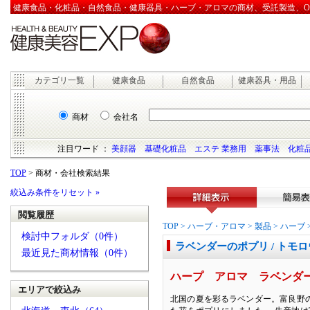
健康食品・化粧品・自然食品・健康器具・ハーブ・アロマの商材、受託製造、OEM
カテゴリ一覧
健康食品
自然食品
健康器具・用品
商材
会社名
注目ワード ：
美顔器
基礎化粧品
エステ 業務用
薬事法
化粧品
TOP
> 商材・会社検索結果
絞込み条件をリセット »
閲覧履歴
詳細表示
簡易表
TOP
>
ハーブ・アロマ
>
製品
>
ハーブ
検討中フォルダ（0件）
ラベンダーのポプリ / トモ
最近見た商材情報（0件）
ハープ アロマ ラベンダ
エリアで絞込み
北国の夏を彩るラベンダー。富良野