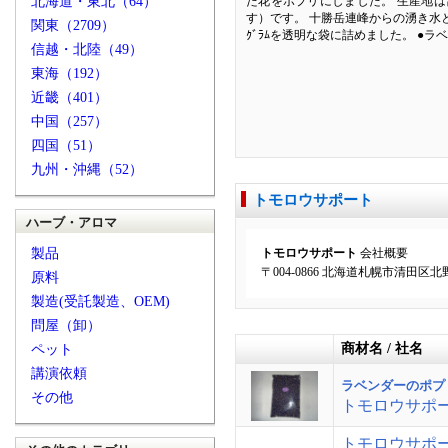
北海道・東北（64）
た花をポプリにしました。 生産地は
す）です。 十勝岳連峰からの湧き水
関東（2709）
ｸﾞﾗﾑを透明な袋に詰めました。 ●ラ
信越・北陸（49）
東海（192）
近畿（401）
中国（257）
四国（51）
九州・沖縄（52）
トモロウサポート
ハーブ・アロマ
製品
トモロウサポート
会社概要
〒004-0866 北海道札幌市清田区北野６
原料
製造(受託製造、OEM)
問屋（卸）
商材名 / 社名
ペット
講演依頼
ラベンダーのポプ
その他
トモロウサポ
トモロウサポ