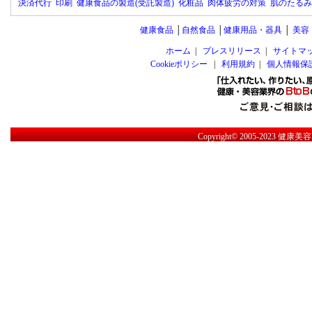
決済代行
印刷
健康食品の製造(受託製造)
化粧品
肉体疲労の対策
肌のたるみ
健康食品
│
自然食品
│
健康用品・器具
│
美容
ホーム
|
プレスリリース
|
サイトマ
Cookieポリシー
|
利用規約
|
個人情報保
Copyright© 2005-2023
健康美容