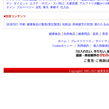
ゲン
ダイエット
エステ・サロン・スパ向け
大麦若葉
アルファリポ酸(αリポ
テイン
ブルーベリー
豆乳
寒天
車椅子
仕入れ
■注目コンテンツ
決済代行
印刷
健康食品の製造(受託製造)
化粧品
肉体疲労の対策
肌のたるみ
健康食品
│
自然食品
│
健康用品・器具
│
美容
ホーム
|
プレスリリース
|
サイトマ
Cookieポリシー
|
利用規約
|
個人情報保
Copyright© 2005-2023
健康美容