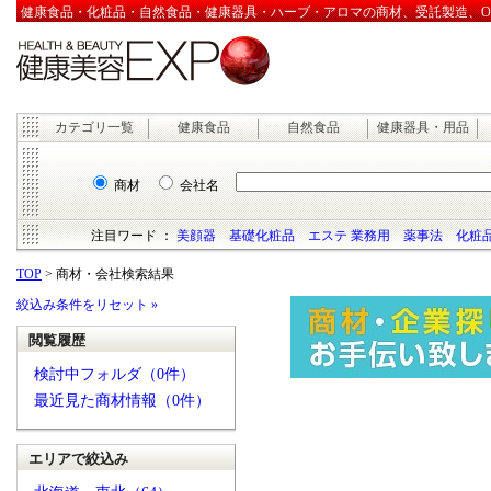
健康食品・化粧品・自然食品・健康器具・ハーブ・アロマの商材、受託製造、OEM
カテゴリ一覧
健康食品
自然食品
健康器具・用品
商材
会社名
注目ワード ：
美顔器
基礎化粧品
エステ 業務用
薬事法
化粧品
TOP
> 商材・会社検索結果
絞込み条件をリセット »
閲覧履歴
検討中フォルダ（0件）
最近見た商材情報（0件）
エリアで絞込み