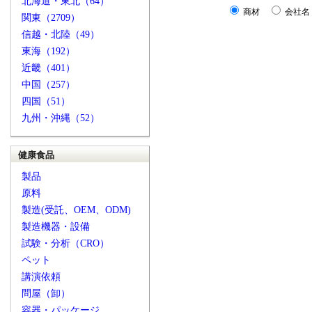
北海道・東北（64）
商材
会社名
関東（2709）
信越・北陸（49）
東海（192）
近畿（401）
中国（257）
四国（51）
九州・沖縄（52）
健康食品
製品
原料
製造(受託、OEM、ODM)
製造機器・設備
試験・分析（CRO）
ペット
講演依頼
問屋（卸）
容器・パッケージ