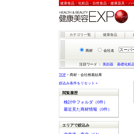
健康食品・化粧品・自然食品・健康器具・ハーブ
カテゴリ一覧
健康食品
商材
会社名
注目ワード ：
美顔器
基礎化粧
TOP
> 商材・会社検索結果
絞込み条件をリセット »
閲覧履歴
検討中フォルダ（0件）
最近見た商材情報（0件）
エリアで絞込み