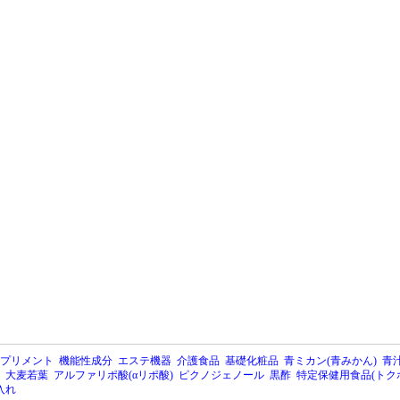
プリメント
機能性成分
エステ機器
介護食品
基礎化粧品
青ミカン(青みかん)
青汁
大麦若葉
アルファリポ酸(αリポ酸)
ピクノジェノール
黒酢
特定保健用食品(トク
入れ