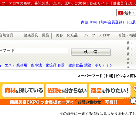
・アロマの商材、受託製造、OEM、原料、試験探しBtoBサイト 【健康美容EXP
検討中
商談UP術（無料会員登録）
|
出展
自然食品
健康器具・用品
美容・化粧品
ハーブ・アロマ
介護・福
品
エステ 業務用
薬事法
化粧品 容器
健康食品 試験
ポリアミン
スーパーフード [中国] [ビジネス商
次の条件に一致する情報は見つかりませんでし