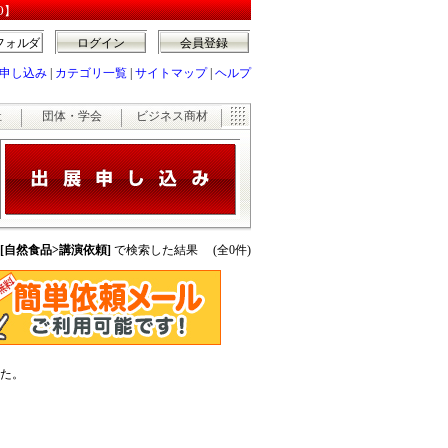
O】
フォルダ
ログイン
会員登録
申し込み
|
カテゴリ一覧
|
サイトマップ
|
ヘルプ
祉
団体・学会
ビジネス商材
 [自然食品>講演依頼]
で検索した結果 (全0件)
た。