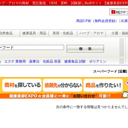
・アロマの商材、受託製造、OEM、原料、試験探しBtoBサイト 【健康美容EXP
検討中
商談UP術（無料会員登録）
|
出展
自然食品
健康器具・用品
美容・化粧品
ハーブ・アロマ
介護・福
品
エステ 業務用
薬事法
化粧品 容器
健康食品 試験
ポリアミン
スーパーフード [近畿]
次の条件に一致する情報は見つかりませんでし