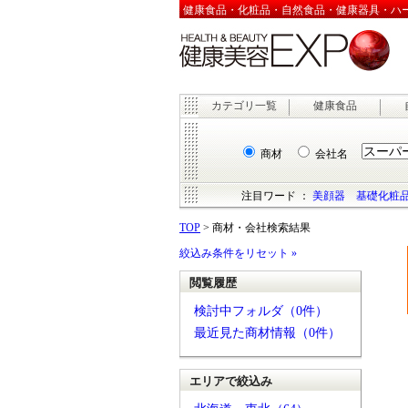
健康食品・化粧品・自然食品・健康器具・ハーブ
カテゴリ一覧
健康食品
商材
会社名
注目ワード ：
美顔器
基礎化粧
TOP
> 商材・会社検索結果
絞込み条件をリセット »
閲覧履歴
検討中フォルダ（0件）
最近見た商材情報（0件）
エリアで絞込み