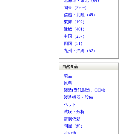
北海道・東北（64）
関東（2709）
信越・北陸（49）
東海（192）
近畿（401）
中国（257）
四国（51）
九州・沖縄（52）
自然食品
製品
原料
製造(受託製造、OEM)
製造機器・設備
ペット
試験・分析
講演依頼
問屋（卸）
その他