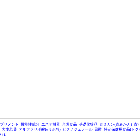
プリメント
機能性成分
エステ機器
介護食品
基礎化粧品
青ミカン(青みかん)
青汁
大麦若葉
アルファリポ酸(αリポ酸)
ピクノジェノール
黒酢
特定保健用食品(トク
入れ