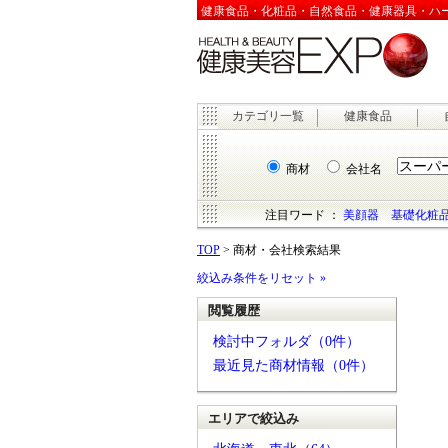
健康食品・化粧品・自然食品・健康器具・ハーブ
カテゴリ一覧
健康食品
商材
会社名
注目ワード ：
美顔器
基礎化粧
TOP
> 商材・会社検索結果
絞込み条件をリセット »
閲覧履歴
検討中フォルダ（0件）
最近見た商材情報（0件）
エリアで絞込み