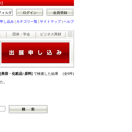
O】
フォルダ
ログイン
会員登録
申し込み
|
カテゴリ一覧
|
サイトマップ
|
ヘルプ
祉
団体・学会
ビジネス商材
 [美容・化粧品>原料]
で検索した結果 (全0件)
た。