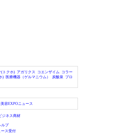
(トクホ)
アガリクス
コエンザイム
コラー
ホ)
医療機器（ゲルマニウム）
炭酸泉
プロ
美容EXPOニュース
ビジネス商材
ヘルプ
ュース受付