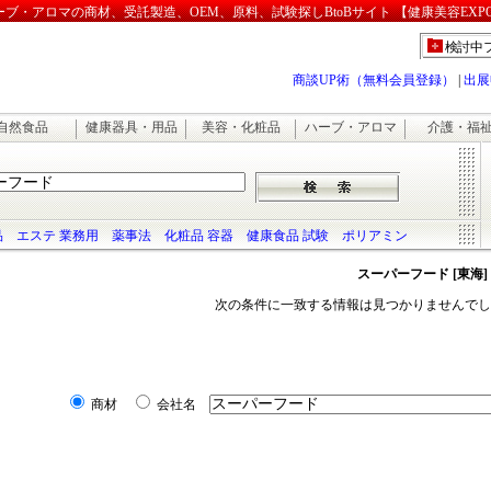
・アロマの商材、受託製造、OEM、原料、試験探しBtoBサイト 【健康美容EXP
検討中
商談UP術（無料会員登録）
|
出展
自然食品
健康器具・用品
美容・化粧品
ハーブ・アロマ
介護・福
品
エステ 業務用
薬事法
化粧品 容器
健康食品 試験
ポリアミン
スーパーフード [東海]
次の条件に一致する情報は見つかりませんでし
商材
会社名