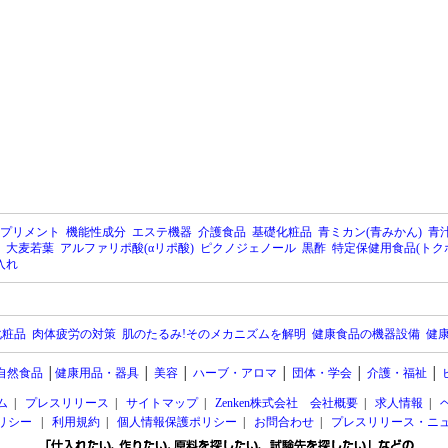
プリメント
機能性成分
エステ機器
介護食品
基礎化粧品
青ミカン(青みかん)
青汁
大麦若葉
アルファリポ酸(αリポ酸)
ピクノジェノール
黒酢
特定保健用食品(トク
入れ
化粧品
肉体疲労の対策
肌のたるみ!そのメカニズムを解明
健康食品の機器設備
健康
自然食品
│
健康用品・器具
│
美容
│
ハーブ・アロマ
│
団体・学会
│
介護・福祉
│
ム
|
プレスリリース
|
サイトマップ
|
Zenken株式会社 会社概要
|
求人情報
|
ポリシー
|
利用規約
|
個人情報保護ポリシー
|
お問合わせ
|
プレスリリース・ニ