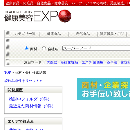
健康食品・化粧品・自然食品・健康器具・ハーブ・アロマの商材、受託製造、OEM
カテゴリ一覧
健康食品
自然食品
健康器具・用品
商材
会社名
注目ワード ：
美顔器
基礎化粧品
エステ 業務用
薬事法
化粧品
TOP
> 商材・会社検索結果
絞込み条件をリセット »
閲覧履歴
検討中フォルダ（0件）
最近見た商材情報（0件）
エリアで絞込み