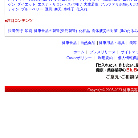
ゲン
ダイエット
エステ・サロン・スパ向け
大麦若葉
アルファリポ酸(αリポ
テイン
ブルーベリー
豆乳
寒天
車椅子
仕入れ
■注目コンテンツ
決済代行
印刷
健康食品の製造(受託製造)
化粧品
肉体疲労の対策
肌のたるみ
健康食品
│
自然食品
│
健康用品・器具
│
美容
ホーム
|
プレスリリース
|
サイトマ
Cookieポリシー
|
利用規約
|
個人情報保
Copyright© 2005-2023
健康美容