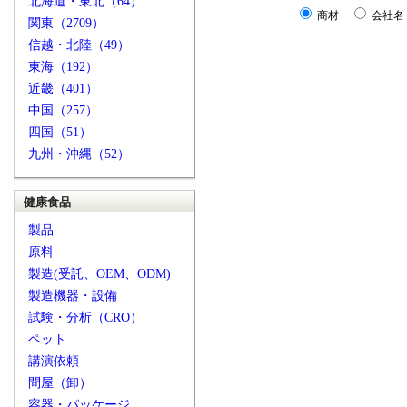
北海道・東北（64）
商材
会社名
関東（2709）
信越・北陸（49）
東海（192）
近畿（401）
中国（257）
四国（51）
九州・沖縄（52）
健康食品
製品
原料
製造(受託、OEM、ODM)
製造機器・設備
試験・分析（CRO）
ペット
講演依頼
問屋（卸）
容器・パッケージ