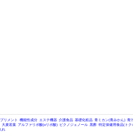
プリメント
機能性成分
エステ機器
介護食品
基礎化粧品
青ミカン(青みかん)
青汁
大麦若葉
アルファリポ酸(αリポ酸)
ピクノジェノール
黒酢
特定保健用食品(トク
入れ