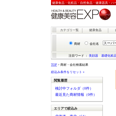
健康食品・化粧品・自然食品・健康器具・ハーブ
カテゴリ一覧
健康食品
商材
会社名
注目ワード ：
美顔器
基礎化粧
TOP
> 商材・会社検索結果
絞込み条件をリセット »
閲覧履歴
検討中フォルダ（0件）
最近見た商材情報（0件）
エリアで絞込み