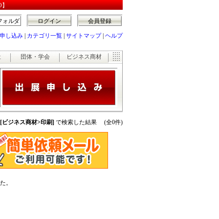
O】
フォルダ
ログイン
会員登録
申し込み
|
カテゴリ一覧
|
サイトマップ
|
ヘルプ
祉
団体・学会
ビジネス商材
 [ビジネス商材>印刷]
で検索した結果 (全0件)
た。