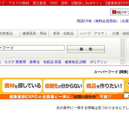
・アロマの商材、受託製造、OEM、原料、試験探しBtoBサイト 【健康美容EXP
検討中
商談UP術（無料会員登録）
|
出展
自然食品
健康器具・用品
美容・化粧品
ハーブ・アロマ
介護・福
品
エステ 業務用
薬事法
化粧品 容器
健康食品 試験
ポリアミン
スーパーフード [関東]
次の条件に一致する情報は見つかりませんでし