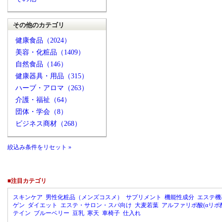
その他のカテゴリ
健康食品（2024）
美容・化粧品（1409）
自然食品（146）
健康器具・用品（315）
ハーブ・アロマ（263）
介護・福祉（64）
団体・学会（8）
ビジネス商材（268）
絞込み条件をリセット »
■注目カテゴリ
スキンケア
男性化粧品（メンズコスメ）
サプリメント
機能性成分
エステ機
ゲン
ダイエット
エステ・サロン・スパ向け
大麦若葉
アルファリポ酸(αリポ
テイン
ブルーベリー
豆乳
寒天
車椅子
仕入れ