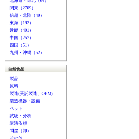
北海道・東北（64）
関東（2709）
信越・北陸（49）
東海（192）
近畿（401）
中国（257）
四国（51）
九州・沖縄（52）
自然食品
製品
原料
製造(受託製造、OEM)
製造機器・設備
ペット
試験・分析
講演依頼
問屋（卸）
その他