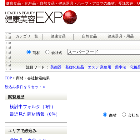
健康食品・化粧品・自然食品・健康器具・ハーブ・アロマの商材、受託製造、OEM
カテゴリ一覧
健康食品
自然食品
健康器具・用品
商材
会社名
注目ワード ：
美顔器
基礎化粧品
エステ 業務用
薬事法
化粧品
TOP
> 商材・会社検索結果
絞込み条件をリセット »
閲覧履歴
検討中フォルダ（0件）
最近見た商材情報（0件）
商材
会社名
エリアで絞込み