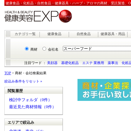
健康食品・化粧品・自然食品・健康器具・ハーブ・アロマの商材、受託製造、OEM
カテゴリ一覧
健康食品
自然食品
健康器具・用品
商材
会社名
注目ワード ：
美顔器
基礎化粧品
エステ 業務用
薬事法
化粧品
TOP
> 商材・会社検索結果
絞込み条件をリセット »
閲覧履歴
検討中フォルダ（0件）
最近見た商材情報（0件）
エリアで絞込み