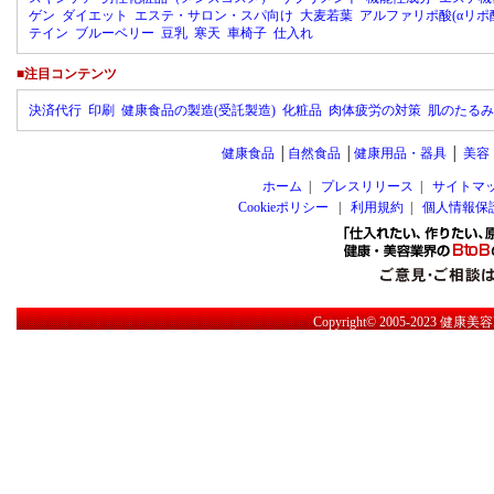
ゲン
ダイエット
エステ・サロン・スパ向け
大麦若葉
アルファリポ酸(αリポ
テイン
ブルーベリー
豆乳
寒天
車椅子
仕入れ
■注目コンテンツ
決済代行
印刷
健康食品の製造(受託製造)
化粧品
肉体疲労の対策
肌のたるみ
健康食品
│
自然食品
│
健康用品・器具
│
美容
ホーム
|
プレスリリース
|
サイトマ
Cookieポリシー
|
利用規約
|
個人情報保
Copyright© 2005-2023
健康美容