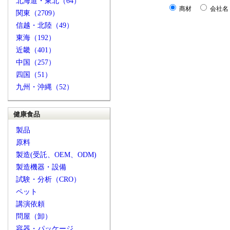
北海道・東北（64）
商材
会社名
関東（2709）
信越・北陸（49）
東海（192）
近畿（401）
中国（257）
四国（51）
九州・沖縄（52）
健康食品
製品
原料
製造(受託、OEM、ODM)
製造機器・設備
試験・分析（CRO）
ペット
講演依頼
問屋（卸）
容器・パッケージ