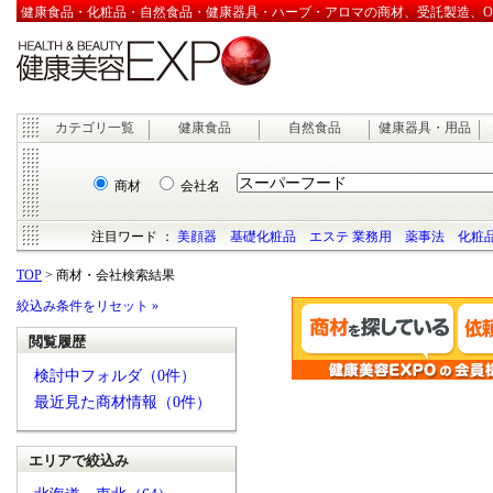
健康食品・化粧品・自然食品・健康器具・ハーブ・アロマの商材、受託製造、OEM
カテゴリ一覧
健康食品
自然食品
健康器具・用品
商材
会社名
注目ワード ：
美顔器
基礎化粧品
エステ 業務用
薬事法
化粧品
TOP
> 商材・会社検索結果
絞込み条件をリセット »
閲覧履歴
検討中フォルダ（0件）
最近見た商材情報（0件）
エリアで絞込み