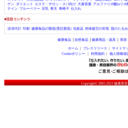
ゲン
ダイエット
エステ・サロン・スパ向け
大麦若葉
アルファリポ酸(αリポ
テイン
ブルーベリー
豆乳
寒天
車椅子
仕入れ
■注目コンテンツ
決済代行
印刷
健康食品の製造(受託製造)
化粧品
肉体疲労の対策
肌のたるみ
健康食品
│
自然食品
│
健康用品・器具
│
美容
ホーム
|
プレスリリース
|
サイトマ
Cookieポリシー
|
利用規約
|
個人情報保
Copyright© 2005-2023
健康美容