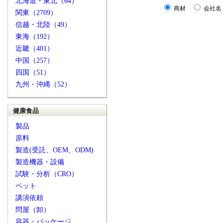
北海道・東北（64）
商材
会社名
関東（2709）
信越・北陸（49）
東海（192）
近畿（401）
中国（257）
四国（51）
九州・沖縄（52）
健康食品
製品
原料
製造(受託、OEM、ODM)
製造機器・設備
試験・分析（CRO）
ペット
講演依頼
問屋（卸）
容器・パッケージ