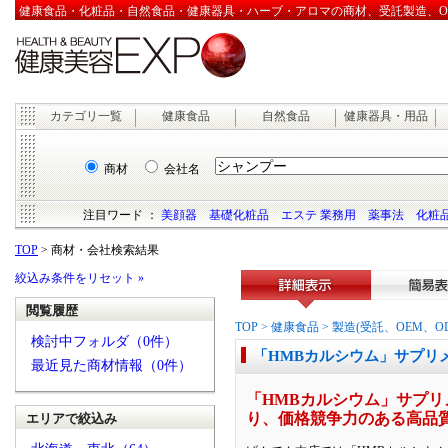
健康食品・化粧品・自然食品・健康器具・ハーブ・アロマの商材、受託製造、OEM
カテゴリ一覧
健康食品
自然食品
健康器具・用品
商材
会社名
注目ワード ：
美顔器
基礎化粧品
エステ 業務用
薬事法
化粧品
TOP
> 商材・会社検索結果
絞込み条件をリセット »
閲覧履歴
詳細表示
簡易表
TOP
>
健康食品
>
製造(受託、OEM、O
検討中フォルダ（0件）
「HMBカルシウム」サプリメ
最近見た商材情報（0件）
「HMBカルシウム」サプ
り、価格競争力のある高品
エリアで絞込み