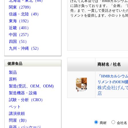
北海道・東北（64）
げんてん本店では「HMBカルシウム
に請け負っております。「企画」「
関東（2709）
売」まで、一貫して受託させていた
信越・北陸（49）
リメントを提供します。小ロットも
東海（192）
近畿（401）
中国（257）
四国（51）
九州・沖縄（52）
健康食品
商材名 / 社名
製品
「HMBカルシウ
原料
リメントのOEM
製造(受託、OEM、ODM)
株式会社げん
製造機器・設備
店
試験・分析（CRO）
ペット
講演依頼
問屋（卸）
商材
会社名
容器・パッケージ