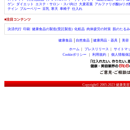
ゲン
ダイエット
エステ・サロン・スパ向け
大麦若葉
アルファリポ酸(αリポ
テイン
ブルーベリー
豆乳
寒天
車椅子
仕入れ
■注目コンテンツ
決済代行
印刷
健康食品の製造(受託製造)
化粧品
肉体疲労の対策
肌のたるみ
健康食品
│
自然食品
│
健康用品・器具
│
美容
ホーム
|
プレスリリース
|
サイトマ
Cookieポリシー
|
利用規約
|
個人情報保
Copyright© 2005-2023
健康美容