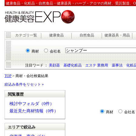
健康食品・化粧品・自然食品・健康器具・ハーブ・アロマの商材、受託製造、OEM
カテゴリ一覧
健康食品
自然食品
健康器具・用品
商材
会社名
注目ワード ：
美顔器
基礎化粧品
エステ 業務用
薬事法
化粧品
TOP
> 商材・会社検索結果
絞込み条件をリセット »
閲覧履歴
検討中フォルダ（0件）
最近見た商材情報（0件）
商材
会社名
エリアで絞込み