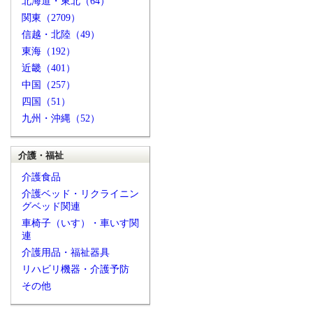
北海道・東北（64）
関東（2709）
信越・北陸（49）
東海（192）
近畿（401）
中国（257）
四国（51）
九州・沖縄（52）
介護・福祉
介護食品
介護ベッド・リクライニン
グベッド関連
車椅子（いす）・車いす関
連
介護用品・福祉器具
リハビリ機器・介護予防
その他