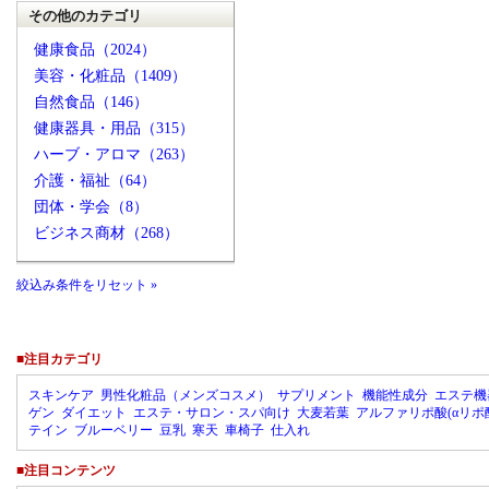
その他のカテゴリ
健康食品（2024）
美容・化粧品（1409）
自然食品（146）
健康器具・用品（315）
ハーブ・アロマ（263）
介護・福祉（64）
団体・学会（8）
ビジネス商材（268）
絞込み条件をリセット »
■注目カテゴリ
スキンケア
男性化粧品（メンズコスメ）
サプリメント
機能性成分
エステ機
ゲン
ダイエット
エステ・サロン・スパ向け
大麦若葉
アルファリポ酸(αリポ
テイン
ブルーベリー
豆乳
寒天
車椅子
仕入れ
■注目コンテンツ