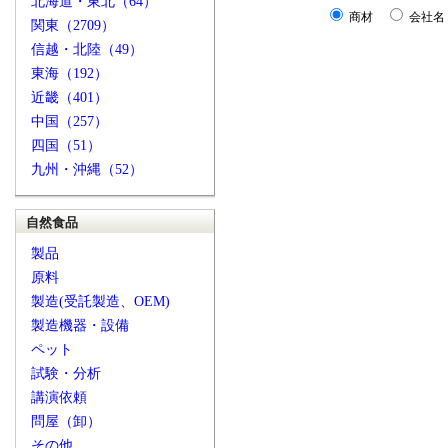
北海道・東北（64）
商材
会社名
関東（2709）
信越・北陸（49）
東海（192）
近畿（401）
中国（257）
四国（51）
九州・沖縄（52）
自然食品
製品
原料
製造(受託製造、OEM)
製造機器・設備
ペット
試験・分析
講演依頼
問屋（卸）
その他