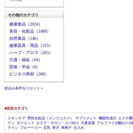
その他のカテゴリ
健康食品（2024）
美容・化粧品（1409）
自然食品（146）
健康器具・用品（315）
ハーブ・アロマ（263）
介護・福祉（64）
団体・学会（8）
ビジネス商材（268）
絞込み条件をリセット »
■注目カテゴリ
スキンケア
男性化粧品（メンズコスメ）
サプリメント
機能性成分
エステ機
ゲン
ダイエット
エステ・サロン・スパ向け
大麦若葉
アルファリポ酸(αリポ
テイン
ブルーベリー
豆乳
寒天
車椅子
仕入れ