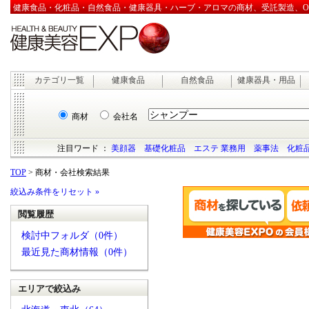
健康食品・化粧品・自然食品・健康器具・ハーブ・アロマの商材、受託製造、OEM
カテゴリ一覧
健康食品
自然食品
健康器具・用品
商材
会社名
注目ワード ：
美顔器
基礎化粧品
エステ 業務用
薬事法
化粧品
TOP
> 商材・会社検索結果
絞込み条件をリセット »
閲覧履歴
検討中フォルダ（0件）
最近見た商材情報（0件）
エリアで絞込み