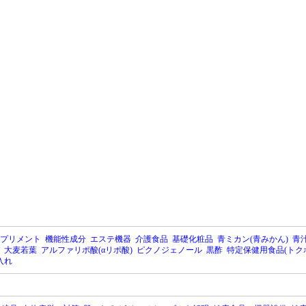
プリメント
機能性成分
エステ機器
介護食品
基礎化粧品
青ミカン(青みかん)
青汁
大麦若葉
アルファリポ酸(αリポ酸)
ピクノジェノール
黒酢
特定保健用食品(トク
入れ