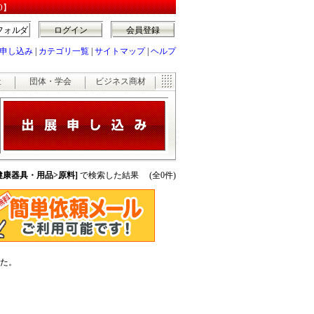
O】
フォルダ
ログイン
会員登録
申し込み
|
カテゴリ一覧
|
サイトマップ
|
ヘルプ
祉
団体・学会
ビジネス商材
[健康器具・用品>原料]
で検索した結果 (全0件)
た。