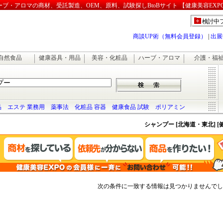
・アロマの商材、受託製造、OEM、原料、試験探しBtoBサイト 【健康美容EXP
検討中
商談UP術（無料会員登録）
|
出展
自然食品
健康器具・用品
美容・化粧品
ハーブ・アロマ
介護・福
品
エステ 業務用
薬事法
化粧品 容器
健康食品 試験
ポリアミン
シャンプー [北海道・東北] 
次の条件に一致する情報は見つかりませんでし