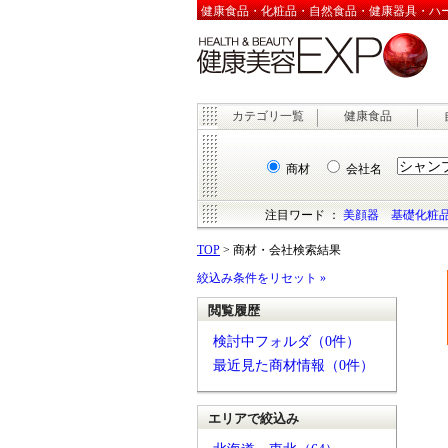
健康食品・化粧品・自然食品・健康器具・ハーブ
カテゴリ一覧
健康食品
商材
会社名
注目ワード ：
美顔器
基礎化粧
TOP
> 商材・会社検索結果
絞込み条件をリセット »
閲覧履歴
検討中フォルダ（0件）
最近見た商材情報（0件）
エリアで絞込み