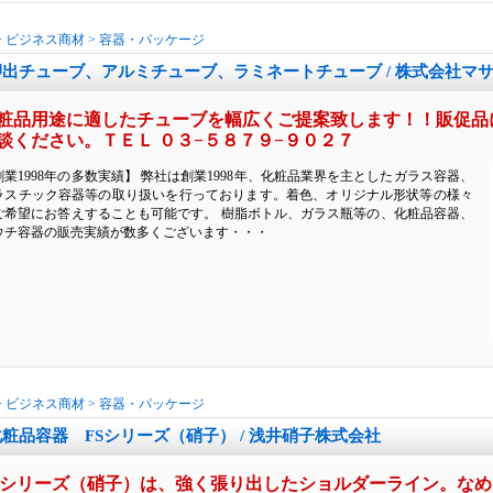
>
ビジネス商材
>
容器・パッケージ
押出チューブ、アルミチューブ、ラミネートチューブ / 株式会社マ
粧品用途に適したチューブを幅広くご提案致します！！販促品
談ください。ＴＥＬ ０３−５８７９−９０２７
創業1998年の多数実績】 弊社は創業1998年、化粧品業界を主としたガラス容器、
ラスチック容器等の取り扱いを行っております。着色、オリジナル形状等の様々
ご希望にお答えすることも可能です。 樹脂ボトル、ガラス瓶等の、化粧品容器、
ウチ容器の販売実績が数多くございます・・・
>
ビジネス商材
>
容器・パッケージ
化粧品容器 FSシリーズ（硝子） / 浅井硝子株式会社
Sシリーズ（硝子）は、強く張り出したショルダーライン。な