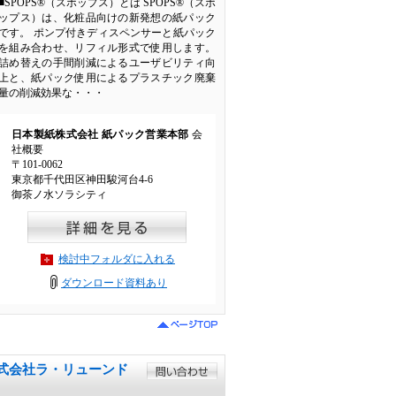
■SPOPS®（スポップス）とは SPOPS®（スポ
ップス）は、化粧品向けの新発想の紙パック
です。 ポンプ付きディスペンサーと紙パック
を組み合わせ、リフィル形式で使用します。
詰め替えの手間削減によるユーザビリティ向
上と、紙パック使用によるプラスチック廃棄
量の削減効果な・・・
日本製紙株式会社 紙パック営業本部
会
社概要
〒101-0062
東京都千代田区神田駿河台4-6
御茶ノ水ソラシティ
検討中フォルダに入れる
ダウンロード資料あり
 株式会社ラ・リューンド