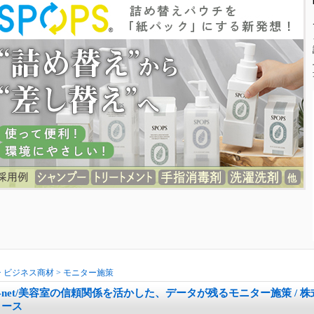
>
ビジネス商材
>
モニター施策
B-net/美容室の信頼関係を活かした、データが残るモニター施策 /
ゥース