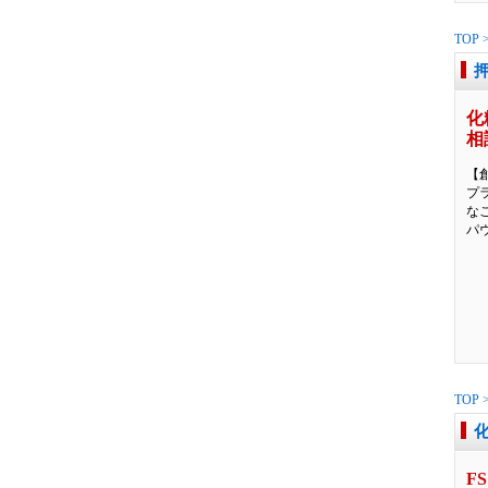
TOP
化
相
【
プ
な
パ
TOP
F