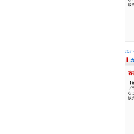
販
TOP
容
【
プ
な
販