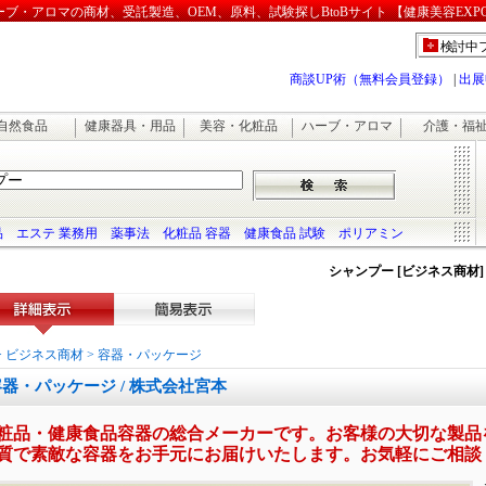
・アロマの商材、受託製造、OEM、原料、試験探しBtoBサイト 【健康美容EXP
検討中
商談UP術（無料会員登録）
|
出展
自然食品
健康器具・用品
美容・化粧品
ハーブ・アロマ
介護・福
品
エステ 業務用
薬事法
化粧品 容器
健康食品 試験
ポリアミン
シャンプー [ビジネス商材]
詳細表示
簡易表示
>
ビジネス商材
>
容器・パッケージ
容器・パッケージ / 株式会社宮本
粧品・健康食品容器の総合メーカーです。お客様の大切な製品
質で素敵な容器をお手元にお届けいたします。お気軽にご相談