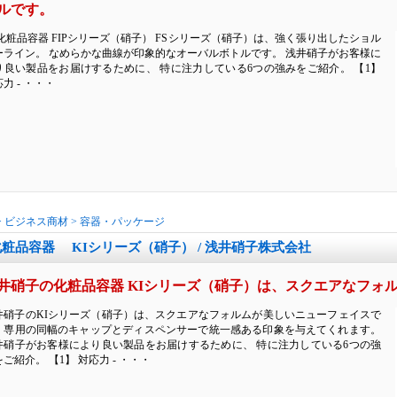
ルです。
 化粧品容器 FIPシリーズ（硝子） FSシリーズ（硝子）は、強く張り出したショル
ーライン。 なめらかな曲線が印象的なオーバルボトルです。 浅井硝子がお客様に
り良い製品をお届けするために、 特に注力している6つの強みをご紹介。 【1】
力 - ・・・
>
ビジネス商材
>
容器・パッケージ
化粧品容器 KIシリーズ（硝子） / 浅井硝子株式会社
井硝子の化粧品容器 KIシリーズ（硝子）は、スクエアなフォ
井硝子のKIシリーズ（硝子）は、スクエアなフォルムが美しいニューフェイスで
。専用の同幅のキャップとディスペンサーで統一感ある印象を与えてくれます。
井硝子がお客様により良い製品をお届けするために、 特に注力している6つの強
ご紹介。 【1】 対応力 - ・・・