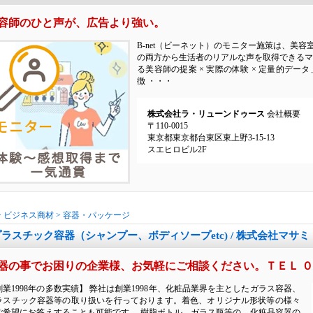
容師のひと声が、広告より強い。
B-net（ビーネット）のモニター施策は、美
の両方から生活者のリアルな声を取得できるマ
る美容師の提案 × 実際の体験 × 定量的デ
徴 ・・・
株式会社ラ・リューンドゥース
会社概要
〒110-0015
東京都東京都台東区東上野3-15-13
スエヒロビル2F
>
ビジネス商材
>
容器・パッケージ
プラスチック容器（シャンプー、ボディソープetc) / 株式会社マサミ
器の事でお困りの企業様、お気軽にご相談ください。ＴＥＬ ０
創業1998年の多数実績】 弊社は創業1998年、化粧品業界を主としたガラス容器、
ラスチック容器等の取り扱いを行っております。着色、オリジナル形状等の様々
ご希望にお答えすることも可能です。 樹脂ボトル、ガラス瓶等の、化粧品容器の