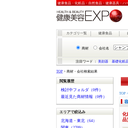
健康食品・化粧品・自然食品・健康器具・ハーブ
カテゴリ一覧
健康食品
商材
会社名
注目ワード ：
美顔器
基礎化粧
TOP
> 商材・会社検索結果
閲覧履歴
検討中フォルダ（0件）
TOP
最近見た商材情報（0件）
エリアで絞込み
化
品
北海道・東北（64）
関東（2709）