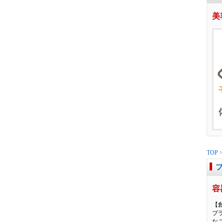
美
TOP
容
【
プ
な