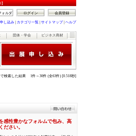
O】
フォルダ
ログイン
会員登録
申し込み
|
カテゴリ一覧
|
サイトマップ
|
ヘルプ
祉
団体・学会
ビジネス商材
で検索した結果 1件～30件 (全63件) [0.518秒]
を感性豊かなフォルムで包み、高
ください。