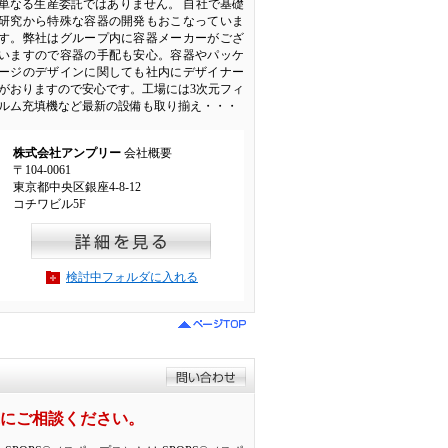
単なる生産委託ではありません。 自社で基礎
研究から特殊な容器の開発もおこなっていま
す。弊社はグループ内に容器メーカーがござ
いますので容器の手配も安心。容器やパッケ
ージのデザインに関しても社内にデザイナー
がおりますので安心です。工場には3次元フィ
ルム充填機など最新の設備も取り揃え・・・
株式会社アンプリー
会社概要
〒104-0061
東京都中央区銀座4-8-12
コチワビル5F
検討中フォルダに入れる
紙にご相談ください。