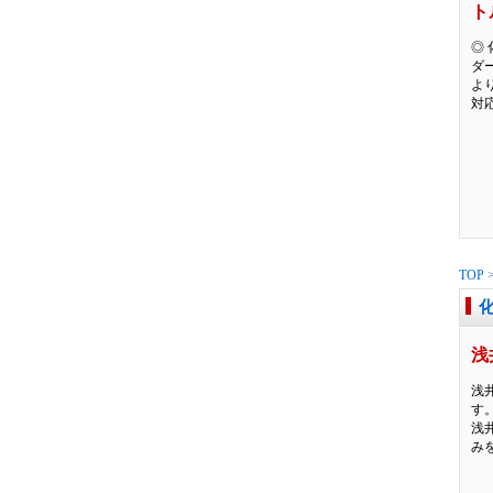
ト
◎
ダ
よ
対応
TOP
浅
浅
す
浅
みを