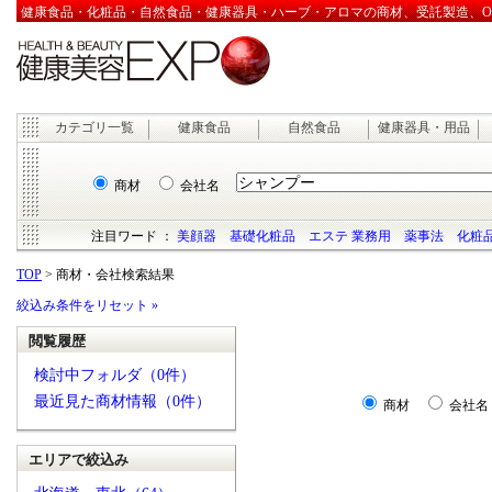
健康食品・化粧品・自然食品・健康器具・ハーブ・アロマの商材、受託製造、OEM
カテゴリ一覧
健康食品
自然食品
健康器具・用品
商材
会社名
注目ワード ：
美顔器
基礎化粧品
エステ 業務用
薬事法
化粧品
TOP
> 商材・会社検索結果
絞込み条件をリセット »
閲覧履歴
検討中フォルダ（0件）
最近見た商材情報（0件）
商材
会社名
エリアで絞込み