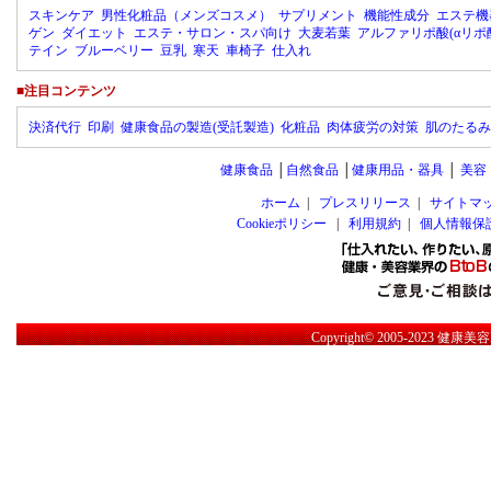
スキンケア
男性化粧品（メンズコスメ）
サプリメント
機能性成分
エステ機
ゲン
ダイエット
エステ・サロン・スパ向け
大麦若葉
アルファリポ酸(αリポ
テイン
ブルーベリー
豆乳
寒天
車椅子
仕入れ
■注目コンテンツ
決済代行
印刷
健康食品の製造(受託製造)
化粧品
肉体疲労の対策
肌のたるみ
健康食品
│
自然食品
│
健康用品・器具
│
美容
ホーム
|
プレスリリース
|
サイトマ
Cookieポリシー
|
利用規約
|
個人情報保
Copyright© 2005-2023
健康美容