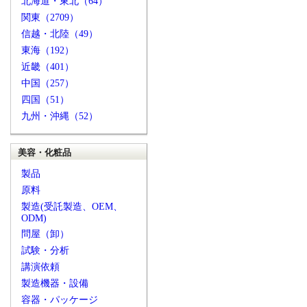
北海道・東北（64）
関東（2709）
信越・北陸（49）
東海（192）
近畿（401）
中国（257）
四国（51）
九州・沖縄（52）
美容・化粧品
製品
原料
製造(受託製造、OEM、
ODM)
問屋（卸）
試験・分析
講演依頼
製造機器・設備
容器・パッケージ