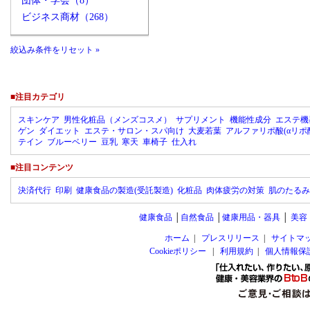
団体・学会（8）
ビジネス商材（268）
絞込み条件をリセット »
■注目カテゴリ
スキンケア
男性化粧品（メンズコスメ）
サプリメント
機能性成分
エステ機
ゲン
ダイエット
エステ・サロン・スパ向け
大麦若葉
アルファリポ酸(αリポ
テイン
ブルーベリー
豆乳
寒天
車椅子
仕入れ
■注目コンテンツ
決済代行
印刷
健康食品の製造(受託製造)
化粧品
肉体疲労の対策
肌のたるみ
健康食品
│
自然食品
│
健康用品・器具
│
美容
ホーム
|
プレスリリース
|
サイトマ
Cookieポリシー
|
利用規約
|
個人情報保