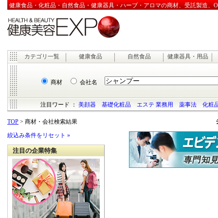
健康食品・化粧品・自然食品・健康器具・ハーブ・アロマの商材、受託製造、OEM
カテゴリ一覧
健康食品
自然食品
健康器具・用品
商材
会社名
注目ワード ：
美顔器
基礎化粧品
エステ 業務用
薬事法
化粧品
TOP
> 商材・会社検索結果
絞込み条件をリセット »
注目の企業特集