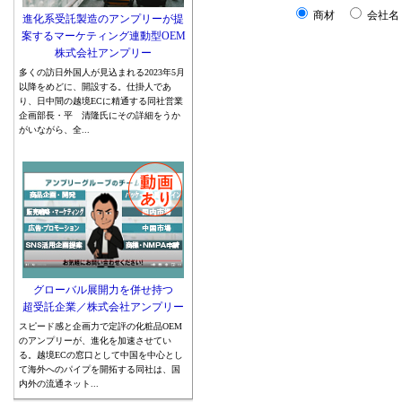
商材
会社名
進化系受託製造のアンプリーが提
案するマーケティング連動型OEM
株式会社アンプリー
多くの訪日外国人が見込まれる2023年5月
以降をめどに、開設する。仕掛人であ
り、日中間の越境ECに精通する同社営業
企画部長・平 清隆氏にその詳細をうか
がいながら、全...
グローバル展開力を併せ持つ
超受託企業／株式会社アンプリー
スピード感と企画力で定評の化粧品OEM
のアンプリーが、進化を加速させてい
る。越境ECの窓口として中国を中心とし
て海外へのパイプを開拓する同社は、国
内外の流通ネット...