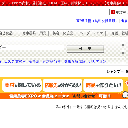
・アロマの商材、受託製造、OEM、原料、試験探しBtoBサイト 【健康美容EXP
検討中
商談UP術（無料会員登録）
|
出展
自然食品
健康器具・用品
美容・化粧品
ハーブ・アロマ
介護・福
品
エステ 業務用
薬事法
化粧品 容器
健康食品 試験
ポリアミン
シャンプー [
次の条件に一致する情報は見つかりませんでし