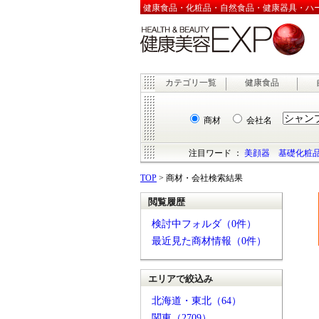
健康食品・化粧品・自然食品・健康器具・ハーブ
カテゴリ一覧
健康食品
商材
会社名
注目ワード ：
美顔器
基礎化粧
TOP
> 商材・会社検索結果
閲覧履歴
検討中フォルダ（0件）
最近見た商材情報（0件）
エリアで絞込み
北海道・東北（64）
関東（2709）