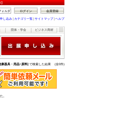
O】
フォルダ
ログイン
会員登録
申し込み
|
カテゴリ一覧
|
サイトマップ
|
ヘルプ
祉
団体・学会
ビジネス商材
健康器具・用品>原料]
で検索した結果 (全0件)
た。