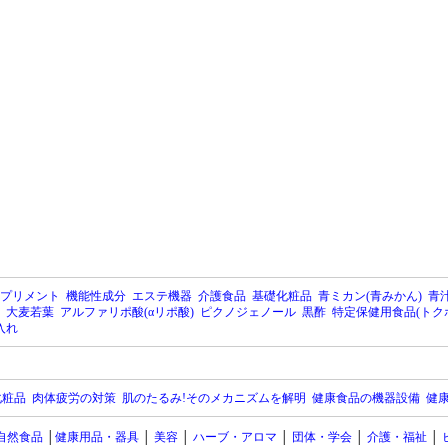
プリメント
機能性成分
エステ機器
介護食品
基礎化粧品
青ミカン(青みかん)
青汁
大麦若葉
アルファリポ酸(αリポ酸)
ピクノジェノール
黒酢
特定保健用食品(トク
入れ
化粧品
肉体疲労の対策
肌のたるみ!そのメカニズムを解明
健康食品の機器設備
健康
自然食品
│
健康用品・器具
│
美容
│
ハーブ・アロマ
│
団体・学会
│
介護・福祉
│