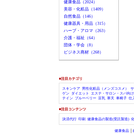
健康食品（2024）
美容・化粧品（1409）
自然食品（146）
健康器具・用品（315）
ハーブ・アロマ（263）
介護・福祉（64）
団体・学会（8）
ビジネス商材（268）
■注目カテゴリ
スキンケア
男性化粧品（メンズコスメ）
サ
ゲン
ダイエット
エステ・サロン・スパ向け
テイン
ブルーベリー
豆乳
寒天
車椅子
仕
■注目コンテンツ
決済代行
印刷
健康食品の製造(受託製造)
健康食品
│