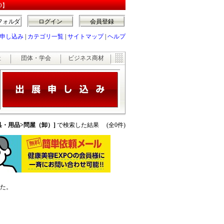
O】
フォルダ
ログイン
会員登録
申し込み
|
カテゴリ一覧
|
サイトマップ
|
ヘルプ
祉
団体・学会
ビジネス商材
器具・用品>問屋（卸）]
で検索した結果 (全0件)
た。