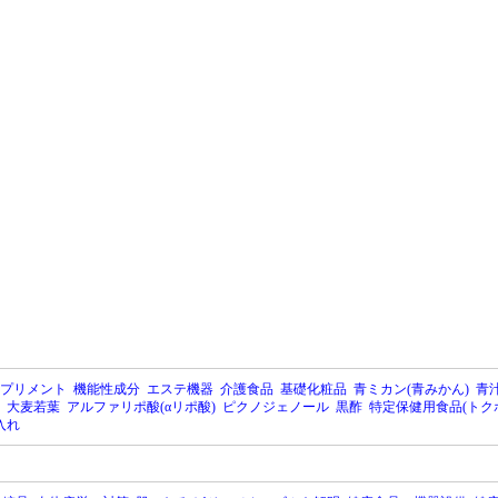
プリメント
機能性成分
エステ機器
介護食品
基礎化粧品
青ミカン(青みかん)
青汁
大麦若葉
アルファリポ酸(αリポ酸)
ピクノジェノール
黒酢
特定保健用食品(トク
入れ