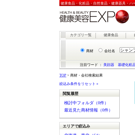
健康食品・化粧品・自然食品・健康器具・ハーブ
カテゴリ一覧
健康食品
商材
会社名
注目ワード ：
美顔器
基礎化粧
TOP
> 商材・会社検索結果
絞込み条件をリセット »
閲覧履歴
検討中フォルダ（0件）
最近見た商材情報（0件）
エリアで絞込み