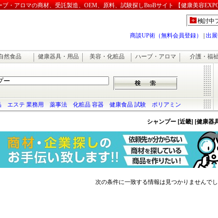
・アロマの商材、受託製造、OEM、原料、試験探しBtoBサイト 【健康美容EXP
検討中
商談UP術（無料会員登録）
|
出展
自然食品
健康器具・用品
美容・化粧品
ハーブ・アロマ
介護・福
品
エステ 業務用
薬事法
化粧品 容器
健康食品 試験
ポリアミン
シャンプー [近畿] [健康
次の条件に一致する情報は見つかりませんでし