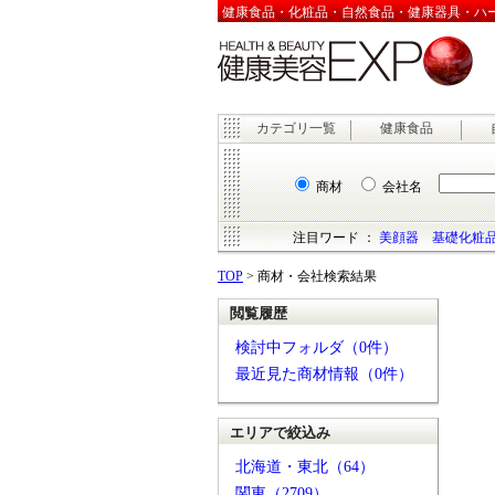
健康食品・化粧品・自然食品・健康器具・ハーブ
カテゴリ一覧
健康食品
商材
会社名
注目ワード ：
美顔器
基礎化粧
TOP
> 商材・会社検索結果
閲覧履歴
検討中フォルダ（0件）
最近見た商材情報（0件）
エリアで絞込み
北海道・東北（64）
関東（2709）