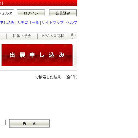
O】
フォルダ
ログイン
会員登録
申し込み
|
カテゴリ一覧
|
サイトマップ
|
ヘルプ
祉
団体・学会
ビジネス商材
で検索した結果 (全0件)