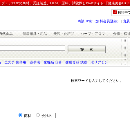
・アロマの商材、受託製造、OEM、原料、試験探しBtoBサイト 【健康美容EXP
検討中
商談UP術（無料会員登録）
|
出展
自然食品
健康器具・用品
美容・化粧品
ハーブ・アロマ
介護・福
品
エステ 業務用
薬事法
化粧品 容器
健康食品 試験
ポリアミン
検索ワードを入力してください。
商材
会社名