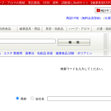
・アロマの商材、受託製造、OEM、原料、試験探しBtoBサイト 【健康美容EXP
検討中
商談UP術（無料会員登録）
|
出展
自然食品
健康器具・用品
美容・化粧品
ハーブ・アロマ
介護・福
品
エステ 業務用
薬事法
化粧品 容器
健康食品 試験
ポリアミン
検索ワードを入力してください。
商材
会社名