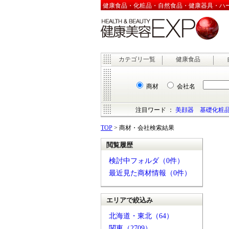
健康食品・化粧品・自然食品・健康器具・ハーブ
カテゴリ一覧
健康食品
商材
会社名
注目ワード ：
美顔器
基礎化粧
TOP
> 商材・会社検索結果
閲覧履歴
検討中フォルダ（0件）
最近見た商材情報（0件）
エリアで絞込み
北海道・東北（64）
関東（2709）