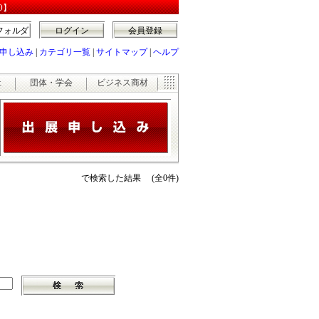
O】
フォルダ
ログイン
会員登録
申し込み
|
カテゴリ一覧
|
サイトマップ
|
ヘルプ
祉
団体・学会
ビジネス商材
で検索した結果 (全0件)