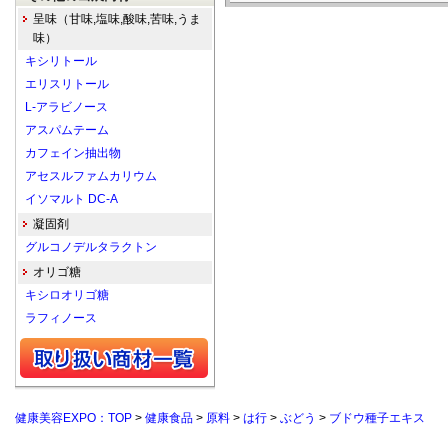
呈味（甘味,塩味,酸味,苦味,うま
味）
キシリトール
エリスリトール
L-アラビノース
アスパムテーム
カフェイン抽出物
アセスルファムカリウム
イソマルト DC-A
凝固剤
グルコノデルタラクトン
オリゴ糖
キシロオリゴ糖
ラフィノース
健康美容EXPO：TOP
>
健康食品
>
原料
>
は行
>
ぶどう
>
ブドウ種子エキス