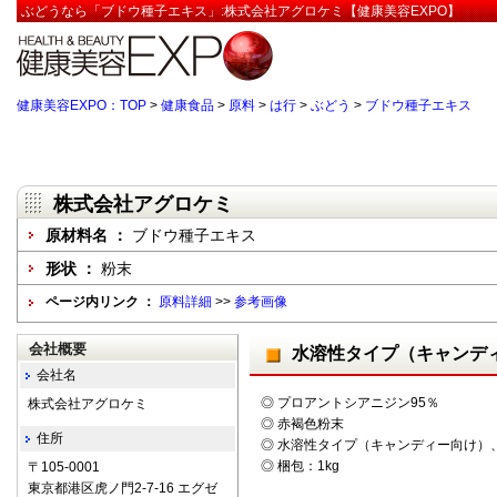
ぶどうなら「ブドウ種子エキス」:株式会社アグロケミ【健康美容EXPO】
健康美容EXPO：TOP
>
健康食品
>
原料
>
は行
>
ぶどう
>
ブドウ種子エキス
株式会社アグロケミ
原材料名 ：
ブドウ種子エキス
形状 ：
粉末
ページ内リンク ：
原料詳細
>>
参考画像
会社概要
水溶性タイプ（キャンデ
会社名
◎ プロアントシアニジン95％
株式会社アグロケミ
◎ 赤褐色粉末
住所
◎ 水溶性タイプ（キャンディー向け）
◎ 梱包：1kg
〒105-0001
東京都港区虎ノ門2-7-16 エグゼ