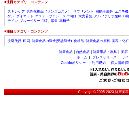
■注目カテゴリ・コンテンツ
スキンケア
男性化粧品（メンズコスメ）
サプリメント
機能性成分
エステ機
ゲン
ダイエット
エステ・サロン・スパ向け
大麦若葉
アルファリポ酸(αリポ
テイン
ブルーベリー
豆乳
寒天
車椅子
■注目カテゴリ・コンテンツ
決済代行
印刷
健康食品の製造(受託製造)
化粧品
健康食品の原料
美容・化粧
健康食品
│
自然食品
│
健康用品・器具
│
美容
ホーム
|
プレスリリース
|
サイ
Cookieポリシー
|
利用規約
|
個人情報保
Copyright© 2005-2023
健康美容