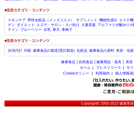
■注目カテゴリ・コンテンツ
スキンケア
男性化粧品（メンズコスメ）
サプリメント
機能性成分
エステ機
ゲン
ダイエット
エステ・サロン・スパ向け
大麦若葉
アルファリポ酸(αリポ
テイン
ブルーベリー
豆乳
寒天
車椅子
■注目カテゴリ・コンテンツ
決済代行
印刷
健康食品の製造(受託製造)
化粧品
健康食品の原料
美容・化粧
健康食品
│
自然食品
│
健康用品・器具
│
美容
ホーム
|
プレスリリース
|
サイ
Cookieポリシー
|
利用規約
|
個人情報保
Copyright© 2005-2023
健康美容