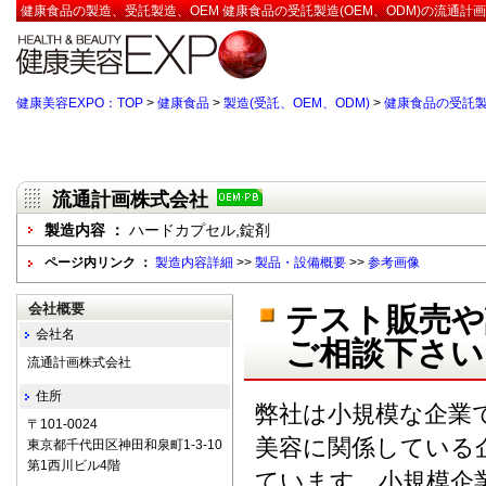
健康食品の製造、受託製造、OEM 健康食品の受託製造(OEM、ODM)の流通計
健康美容EXPO：TOP
>
健康食品
>
製造(受託、OEM、ODM)
>
健康食品の受託製造
流通計画株式会社
製造内容 ：
ハードカプセル,錠剤
ページ内リンク ：
製造内容詳細
>>
製品・設備概要
>>
参考画像
会社概要
テスト販売や
会社名
ご相談下さい
流通計画株式会社
住所
弊社は小規模な企業
〒101-0024
美容に関係している
東京都千代田区神田和泉町1-3-10
第1西川ビル4階
ています。小規模企