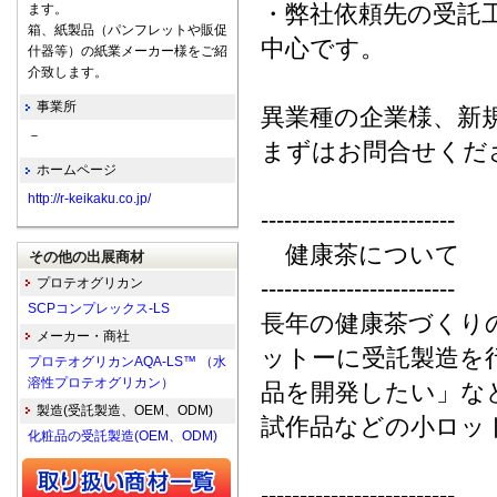
・弊社依頼先の受託工
ます。
箱、紙製品（パンフレットや販促
中心です。
什器等）の紙業メーカー様をご紹
介致します。
事業所
異業種の企業様、新
－
まずはお問合せくだ
ホームページ
http://r-keikaku.co.jp/
-------------------------
健康茶について
その他の出展商材
プロテオグリカン
-------------------------
SCPコンプレックス-LS
長年の健康茶づくり
メーカー・商社
ットーに受託製造を
プロテオグリカンAQA-LS™ （水
溶性プロテオグリカン）
品を開発したい」な
製造(受託製造、OEM、ODM)
試作品などの小ロッ
化粧品の受託製造(OEM、ODM)
-------------------------