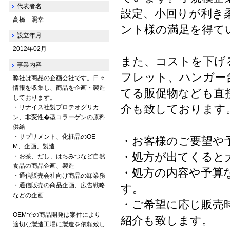
代表者名
設定、小回りが利き
高橋 照幸
ント様の満足を得て
設立年月
2012年02月
また、コストを下げ
事業内容
フレット、ハンガー
弊社は商品の企画会社です。日々
情報を収集し、商品を企画・製造
てる販促物なども直
しております。
介も致しております
・リナイス社製プロテオグリカ
ン、非変性�型コラーゲンの原料
供給
・サプリメント、化粧品のOE
・お客様のご要望や
M、企画、製造
・処方が出てくると
・お茶、だし、はちみつなど自然
食品の商品企画、製造
・処方の内容や予算
・通信販売会社向け商品の卸業務
・通信販売の商品企画、広告戦略
す。
などの企画
・ご希望に応じ販売
OEMでの商品開発は案件により
紹介も致します。
適切な製造工場に製造を依頼致し