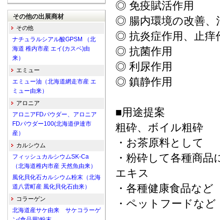
◎ 免疫賦活作用
その他の出展商材
◎ 腸内環境の改善、
その他
◎ 抗炎症作用、止痒
ナチュラルシアル酸GPSM （北
海道 稚内市産 エイ(カスベ)由
◎ 抗菌作用
来）
◎ 利尿作用
エミュー
◎ 鎮静作用
エミュー油（北海道網走市産 エ
ミュー由来）
アロニア
■用途提案
アロニアFDパウダー、アロニア
FDパウダー100(北海道伊達市
粗砕、ボイル粗砕
産）
・お茶原料として
カルシウム
・粉砕して各種商品
フィッシュカルシウムSK-Ca
（北海道稚内市産 天然魚由来）
エキス
風化貝化石カルシウム粉末（北海
・各種健康食品など
道八雲町産 風化貝化石由来）
コラーゲン
・ペットフードなど
北海道産サケ由来 サケコラーゲ
ン(食品用)粉末