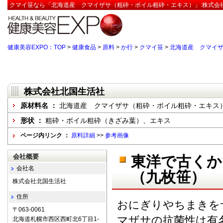
クマイ笹なら「北海道産 クマイザサ（粗砕・ボイル粗砕・エキス）」:株式会社
健康美容EXPO：TOP
>
健康食品
>
原料
>
か行
>
クマイ笹
>
北海道産 クマイ
株式会社北国生活社
原材料名 ：
北海道産 クマイザサ（粗砕・ボイル粗砕・エキス
形状 ：
粗砕・ボイル粗砕（きざみ葉）、エキス
ページ内リンク ：
原料詳細
>>
参考画像
会社概要
東洋で古くか
会社名
（九枚笹）
株式会社北国生活社
住所
おにぎりやちまきを
〒063-0061
マザサの抗菌性は有
北海道札幌市西区西町北6丁目1-