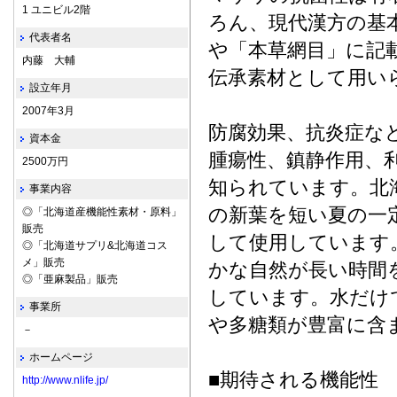
1 ユニビル2階
ろん、現代漢方の基
代表者名
や「本草網目」に記
内藤 大輔
伝承素材として用い
設立年月
2007年3月
防腐効果、抗炎症な
資本金
腫瘍性、鎮静作用、
2500万円
知られています。北
事業内容
の新葉を短い夏の一
◎「北海道産機能性素材・原料」
販売
して使用しています
◎「北海道サプリ&北海道コス
メ」販売
かな自然が長い時間
◎「亜麻製品」販売
しています。水だけ
事業所
や多糖類が豊富に含
－
ホームページ
■期待される機能性
http://www.nlife.jp/