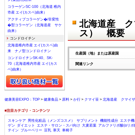
コラーゲンSC-100（北海道 稚内
市産 エイ(カスベ)由来）
アクティブコラーゲン�/非変性
北海道産 ク
�型コラーゲン（北海道産 サケ
ス） 概要
由来）
コンドロイチン
北海道稚内市産 エイ(カスベ)由
来 ナノ型コンドロイチン
生産国（地）または原産国
コンドロイチンSK-40、SK-
70（北海道稚内市産 エイ(カス
関連リンク
ベ)由来）
健康美容EXPO：TOP
>
健康食品
>
原料
>
か行
>
クマイ笹
>
北海道産 クマイ
■注目カテゴリ・コンテンツ
スキンケア
男性化粧品（メンズコスメ）
サプリメント
機能性成分
エステ機
ゲン
ダイエット
エステ・サロン・スパ向け
大麦若葉
アルファリポ酸(αリポ
テイン
ブルーベリー
豆乳
寒天
車椅子