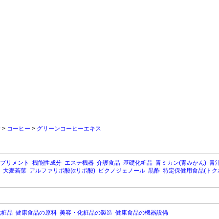
行
>
コーヒー
>
グリーンコーヒーエキス
プリメント
機能性成分
エステ機器
介護食品
基礎化粧品
青ミカン(青みかん)
青汁
大麦若葉
アルファリポ酸(αリポ酸)
ピクノジェノール
黒酢
特定保健用食品(トク
化粧品
健康食品の原料
美容・化粧品の製造
健康食品の機器設備