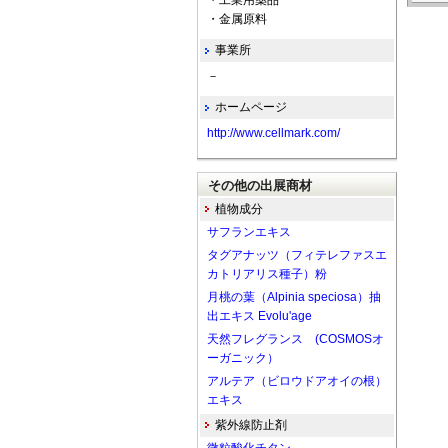
・工業用薬品
・金属原料
事業所
－
ホームページ
http://www.cellmark.com/
その他の出展商材
植物成分
サフランエキス
タグアナッツ（フィテレファスエ
カトリアリス種子）粉
月桃の葉（Alpinia speciosa）抽
出エキス Evolu'age
天然フレグランス (COSMOSオ
ーガニック）
アルテア（ビロウドアオイの根）
エキス
紫外線防止剤