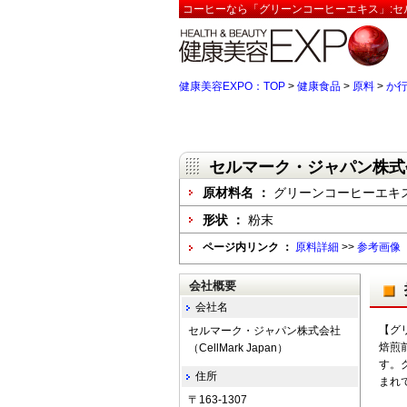
コーヒーなら「グリーンコーヒーエキス」:セルマー
健康美容EXPO：TOP
>
健康食品
>
原料
>
か
セルマーク・ジャパン株式会社（
原材料名 ：
グリーンコーヒーエキ
形状 ：
粉末
ページ内リンク ：
原料詳細
>>
参考画像
会社概要
会社名
【グ
セルマーク・ジャパン株式会社
焙煎
（CellMark Japan）
す。
住所
まれ
〒163-1307