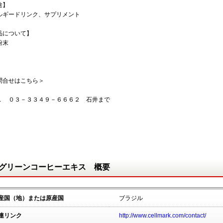
途】
ルギードリンク、サプリメント
品について】
粉末
問合せはこちら＞
Ｌ ０３－３３４９－６６６２ 石井まで
グリーンコーヒーエキス 概要
産国（地）または原産国
ブラジル
連リンク
http://www.cellmark.com/contact/