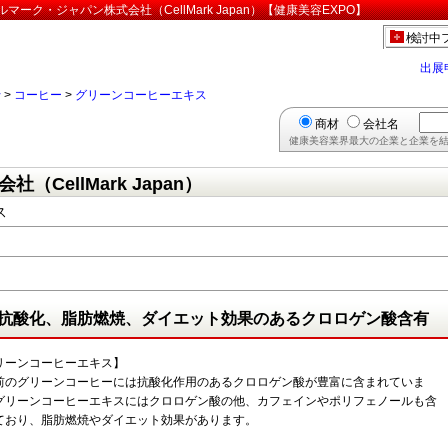
ク・ジャパン株式会社（CellMark Japan）【健康美容EXPO】
検討中
出展
行
>
コーヒー
>
グリーンコーヒーエキス
商材
会社名
健康美容業界最大の企業と企業を結
CellMark Japan）
ス
抗酸化、脂肪燃焼、ダイエット効果のあるクロロゲン酸含有
リーンコーヒーエキス】
前のグリーンコーヒーには抗酸化作用のあるクロロゲン酸が豊富に含まれていま
グリーンコーヒーエキスにはクロロゲン酸の他、カフェインやポリフェノールも含
ており、脂肪燃焼やダイエット効果があります。