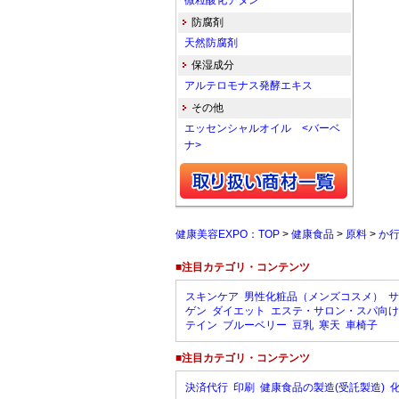
微粒酸化チタン
防腐剤
天然防腐剤
保湿成分
アルテロモナス発酵エキス
その他
エッセンシャルオイル <バーベ
ナ>
健康美容EXPO：TOP
>
健康食品
>
原料
>
か
■注目カテゴリ・コンテンツ
スキンケア
男性化粧品（メンズコスメ）
サ
ゲン
ダイエット
エステ・サロン・スパ向け
テイン
ブルーベリー
豆乳
寒天
車椅子
■注目カテゴリ・コンテンツ
決済代行
印刷
健康食品の製造(受託製造)