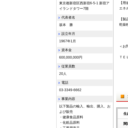
【用
東京都新宿区西新宿6-5-1 新宿ア
エネ
イランドタワー7階
代表者名
【製
乾燥
坂本 勝
設立年月
1967年1月
＜お
資本金
ＴＥ
600,000,000円
従業員数
20人
電話
03-3349-6662
事業内容
以下製品の輸入、輸出、購入、お
よび販売
生
・健康食品原料
・化粧品原料
関