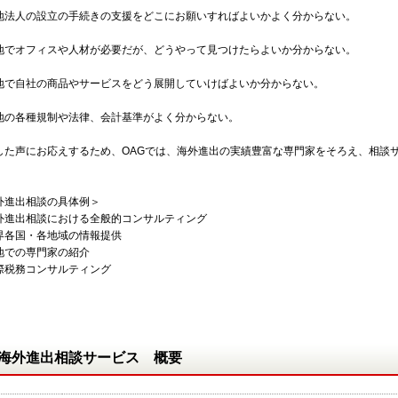
地法人の設立の手続きの支援をどこにお願いすればよいかよく分からない。
地でオフィスや人材が必要だが、どうやって見つけたらよいか分からない。
地で自社の商品やサービスをどう展開していけばよいか分からない。
地の各種規制や法律、会計基準がよく分からない。
した声にお応えするため、OAGでは、海外進出の実績豊富な専門家をそろえ、相談
外進出相談の具体例＞
外進出相談における全般的コンサルティング
界各国・各地域の情報提供
地での専門家の紹介
際税務コンサルティング
海外進出相談サービス 概要