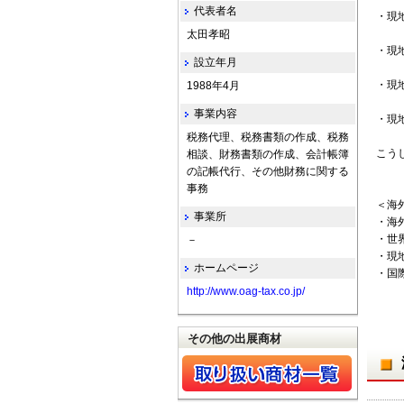
代表者名
・現
太田孝昭
・現
設立年月
・現
1988年4月
事業内容
・現
税務代理、税務書類の作成、税務
こう
相談、財務書類の作成、会計帳簿
の記帳代行、その他財務に関する
事務
＜海
事業所
・海
・世
－
・現
ホームページ
・国
http://www.oag-tax.co.jp/
その他の出展商材