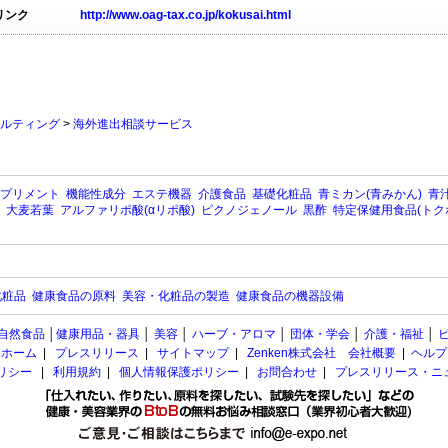
リンク
http://www.oag-tax.co.jp/kokusai.html
ルティング
>
海外進出相談サービス
プリメント
機能性成分
エステ機器
介護食品
基礎化粧品
青ミカン(青みかん)
青汁
大麦若葉
アルファリポ酸(αリポ酸)
ピクノジェノール
黒酢
特定保健用食品(トク
化粧品
健康食品の原料
美容・化粧品の製造
健康食品の機器設備
自然食品
│
健康用品・器具
│
美容
│
ハーブ・アロマ
│
団体・学会
│
介護・福祉
│
ホーム
|
プレスリリース
|
サイトマップ
|
Zenken株式会社 会社概要
|
ヘルプ
ポリシー
|
利用規約
|
個人情報保護ポリシー
|
お問合わせ
|
プレスリリース・ニ