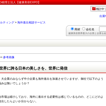
G税理士法人【健康美容EXPO】
検討中
出展
ルティング
>
海外進出相談サービス
商材
会社名
健康美容業界最大の企業と企業を結
>>
参考画像
世界に誇る日本の美しさを、世界に発信
、大企業のみならず中小企業も海外進出を加速させていますが、御社で以下のよう
悩みは無いでしょうか？
内市場は縮小しており、海外に進出する必要性は感じているものの、どこにどのよ
進出したらよいか分からない。