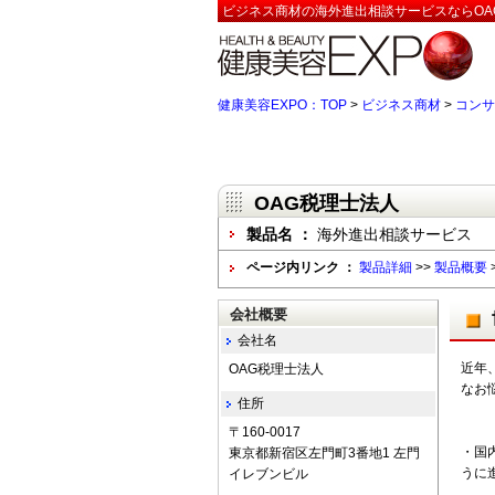
ビジネス商材の海外進出相談サービスならOA
健康美容EXPO：TOP
>
ビジネス商材
>
コンサ
OAG税理士法人
製品名 ：
海外進出相談サービス
ページ内リンク ：
製品詳細
>>
製品概要
会社概要
会社名
近年
OAG税理士法人
なお
住所
〒160-0017
・国
東京都新宿区左門町3番地1 左門
うに
イレブンビル