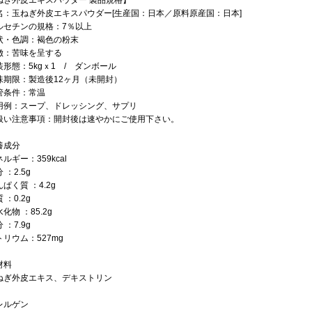
ねぎ外皮エキスパウダー 製品規格】
名：玉ねぎ外皮エキスパウダー[生産国：日本／原料原産国：日本]
ルセチンの規格：7％以上
状・色調：褐色の粉末
徴：苦味を呈する
装形態：5kgｘ1 / ダンボール
味期限：製造後12ヶ月（未開封）
管条件：常温
用例：スープ、ドレッシング、サプリ
扱い注意事項：開封後は速やかにご使用下さい。
養成分
ルギー：359kcal
 ：2.5g
ぱく質 ：4.2g
 ：0.2g
化物 ：85.2g
 ：7.9g
リウム：527mg
材料
ねぎ外皮エキス、デキストリン
レルゲン