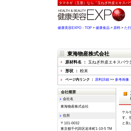
タマネギ（玉葱）なら「玉ねぎ外皮エキスパウ
健康美容EXPO：TOP
>
健康食品
>
原料
>
た
東海物産株式会社
原材料名 ：
玉ねぎ外皮エキスパウ
形状 ：
粉末
ページ内リンク ：
原料詳細
>>
参考画像
会社概要
会社名
東海物産株式会社
ケル
住所
す。
〒101-0032
と良
東京都千代田区岩本町1-10-5 TM