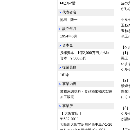
Mビル2階
皮の
がち
代表者名
池田 隆一
ケル
玉ねぎ
設立年月
玉ねぎ
1954年6月
※玉
資本金
【ケ
授権資本 1億2,000万円／払込
［1
資本 9,500万円
悪玉
いま
従業員数
ケル
161名
［2
事業内容
禁煙
業務用調味料・食品添加物の製造
性化
加工販売
にく
事業所
［3
【 大阪支店 】
ケル
〒532-0011
が認
大阪府大阪市淀川区西中島7-1-26