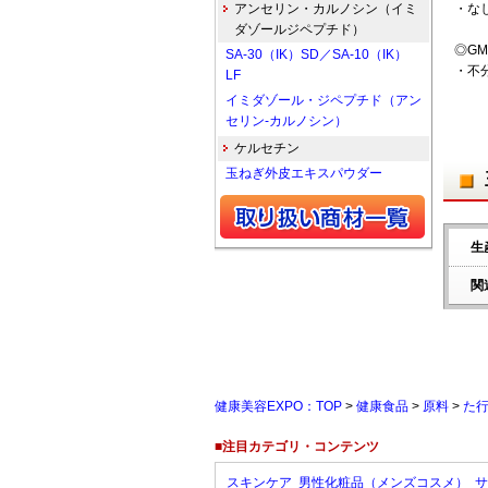
アンセリン・カルノシン（イミ
・な
ダゾールジペプチド）
◎GM
SA-30（IK）SD／SA-10（IK）
・不
LF
イミダゾール・ジペプチド（アン
セリン-カルノシン）
ケルセチン
玉ねぎ外皮エキスパウダー
生
関
健康美容EXPO：TOP
>
健康食品
>
原料
>
た
■注目カテゴリ・コンテンツ
スキンケア
男性化粧品（メンズコスメ）
サ