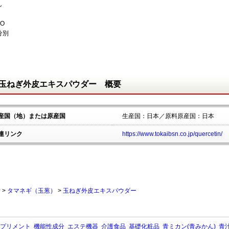
し
O
分別
玉ねぎ外皮エキスパウダー 概要
産国（地）または原産国
生産国：日本／原料原産国：日本
連リンク
https://www.tokaibsn.co.jp/quercetin/
行
>
タマネギ（玉葱）
>
玉ねぎ外皮エキスパウダー
プリメント
機能性成分
エステ機器
介護食品
基礎化粧品
青ミカン(青みかん)
青汁