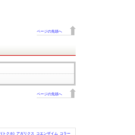
ページの先頭へ
ページの先頭へ
(トクホ)
アガリクス
コエンザイム
コラー