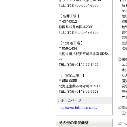
オリエンタル新大阪ビル 901
【玉
TEL: (代表) 06-6304-2586
・品
・ケ
【 袋井工場 】
・性
〒437-0012
・特
静岡県袋井市国本2391
・包
TEL: (代表) 0538-42-1285
・賞
・保
【 北海道工場 】
・使
〒059-1434
・取
北海道勇払郡安平町早来富岡254
-6
◎栄
TEL: (代表) 0145-22-3452
・エネ
・水分
【 室蘭工場 】
・たん
〒050-0055
・脂質
北海道室蘭市崎守町387-17
・炭水
TEL: (代表) 0143-59-7268
・灰分
・ナト
ホームページ
http://www.tokaibsn.co.jp/
◎原
・玉
その他の出展商材
◎ア