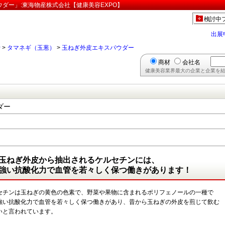
ダー」:東海物産株式会社【健康美容EXPO】
検討中
出展
行
>
タマネギ（玉葱）
>
玉ねぎ外皮エキスパウダー
商材
会社名
健康美容業界最大の企業と企業を結
ダー
玉ねぎ外皮から抽出されるケルセチンには、
強い抗酸化力で血管を若々しく保つ働きがあります！
セチンは玉ねぎの黄色の色素で、野菜や果物に含まれるポリフェノールの一種で
強い抗酸化力で血管を若々しく保つ働きがあり、昔から玉ねぎの外皮を煎じて飲む
いと言われています。