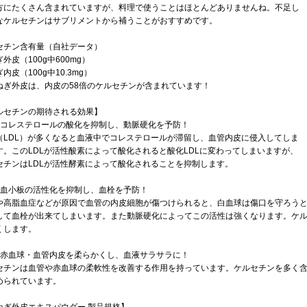
方にたくさん含まれていますが、料理で使うことはほとんどありませんね。不足し
なケルセチンはサブリメントから補うことがおすすめです。
セチン含有量（自社データ）
外皮（100g中600mg）
内皮（100g中10.3mg）
ねぎ外皮は、内皮の58倍のケルセチンが含まれています！
ルセチンの期待される効果】
］コレステロールの酸化を抑制し、動脈硬化を予防！
（LDL）が多くなると血液中でコレステロールが滞留し、血管内皮に侵入してしま
す。このLDLが活性酸素によって酸化されると酸化LDLに変わってしまいますが、
セチンはLDLが活性酵素によって酸化されることを抑制します。
］血小板の活性化を抑制し、血栓を予防！
や高脂血症などが原因で血管の内皮細胞が傷つけられると、白血球は傷口を守ろう
して血栓が出来てしまいます。また動脈硬化によってこの活性は強くなります。ケ
くします。
］赤血球・血管内皮を柔らかくし、血液サラサラに！
セチンは血管や赤血球の柔軟性を改善する作用を持っています。ケルセチンを多く
められています。