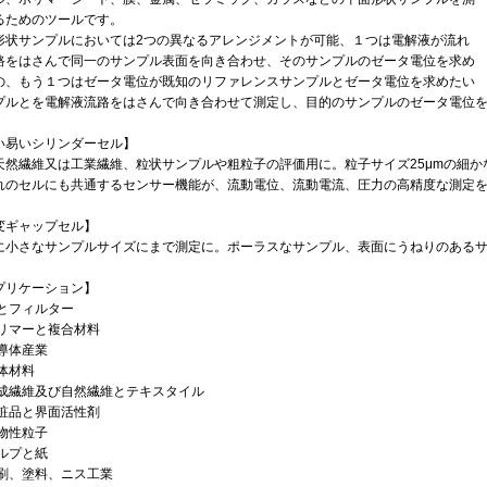
るためのツールです。
形状サンプルにおいては2つの異なるアレンジメントが可能、１つは電解液が流れ
路をはさんで同一のサンプル表面を向き合わせ、そのサンプルのゼータ電位を求め
の、もう１つはゼータ電位が既知のリファレンスサンプルとゼータ電位を求めたい
プルとを電解液流路をはさんで向き合わせて測定し、目的のサンプルのゼータ電位
い易いシリンダーセル】
天然繊維又は工業繊維、粒状サンプルや粗粒子の評価用に。粒子サイズ25μmの細か
れのセルにも共通するセンサー機能が、流動電位、流動電流、圧力の高精度な測定
変ギャップセル】
に小さなサンプルサイズにまで測定に。ポーラスなサンプル、表面にうねりのある
プリケーション】
膜とフィルター
ポリマーと複合材料
半導体産業
生体材料
合成繊維及び自然繊維とテキスタイル
化粧品と界面活性剤
鉱物性粒子
パルプと紙
印刷、塗料、ニス工業