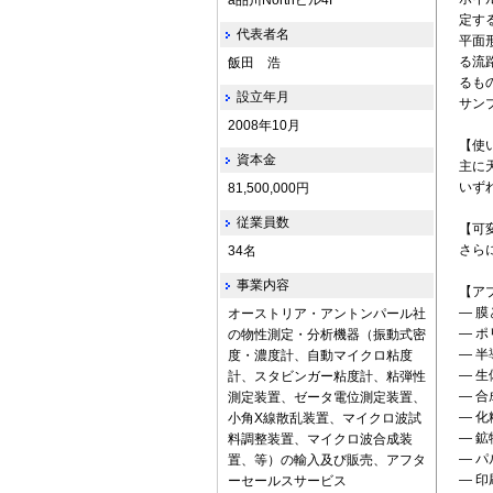
a品川Northビル4F
定す
代表者名
平面
る流
飯田 浩
るも
設立年月
サン
2008年10月
【使
資本金
主に
いず
81,500,000円
従業員数
【可
さら
34名
事業内容
【ア
― 
オーストリア・アントンパール社
― 
の物性測定・分析機器（振動式密
― 
度・濃度計、自動マイクロ粘度
― 
計、スタビンガー粘度計、粘弾性
― 
測定装置、ゼータ電位測定装置、
― 
小角X線散乱装置、マイクロ波試
― 
料調整装置、マイクロ波合成装
― 
置、等）の輸入及び販売、アフタ
― 
ーセールスサービス