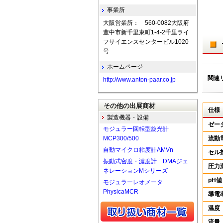
事業所
大阪営業所： 560-0082大阪府
豊中市新千里東町1-4-2千里ライ
フサイエンスセンタービル1020
号
ホームページ
関連
http://www.anton-paar.co.jp
その他の出展商材
仕様
製造機器・設備
ゼー
モジュラー回転型旋光計
MCP300/500
流動
自動マイクロ粘度計AMVn
セル
振動式密度・濃度計 DMAジェ
圧力
ネレーションMシリーズ
pH値
モジュラーレオメータ
PhysicaMCR
導電
温度
流量