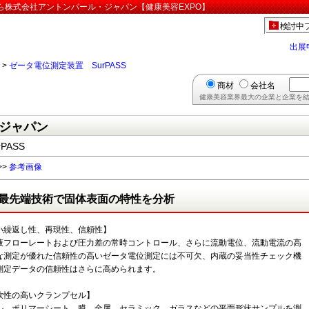
なら株式会社アントンパール・ジャパン【健康美容EXPO】
検討中
出展
>
ゼータ電位測定装置 SurPASS
商材
会社名
健康美容業界最大の企業と企業を結
ジャパン
PASS
>>
参考画像
最先端技術で固体表面の特性を分析
い繰返し性、再現性、信頼性】
液フローレートおよび圧力差の常時コントロール、さらに流動電位、流動電流の高
な測定が優れた信頼性の高いゼータ電位測定には不可欠、内蔵の妥当性チェック機
測定データの信頼性はさらに高められます。
軟性の高いクランプセル】
ル、ポリマーシート、膜、金属、セラミック、ガラスなどの平面形状サンプルを測