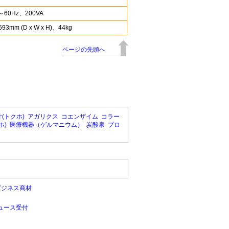
～60Hz、200VA
593mm (D x W x H)、44kg
ページの先頭へ
(トクホ)
アガリクス
コエンザイム
コラー
ホ)
医療機器（ゲルマニウム）
炭酸泉
プロ
ビジネス商材
ュース受付