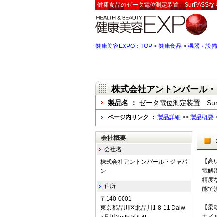
健康食品のゼータ電位測定装置 SurPASS
健康美容EXPO：TOP
>
健康食品
>
機器・設備
株式会社アントンパール・
製品名 ：
ゼータ電位測定装置 Sur
ページ内リンク ：
製品詳細
>>
製品概要
会社概要
会社名
【高
株式会社アントンパール・ジャパ
電解
ン
精度
住所
能で
〒140-0001
【柔
東京都品川区北品川1-8-11 Daiw
ホイ