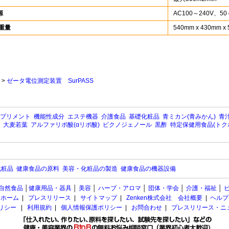
源
AC100～240V、50
/重量
540mm x 430mm x 
>
ゼータ電位測定装置 SurPASS
プリメント
機能性成分
エステ機器
介護食品
基礎化粧品
青ミカン(青みかん)
青汁
大麦若葉
アルファリポ酸(αリポ酸)
ピクノジェノール
黒酢
特定保健用食品(トク
化粧品
健康食品の原料
美容・化粧品の製造
健康食品の機器設備
自然食品
│
健康用品・器具
│
美容
│
ハーブ・アロマ
│
団体・学会
│
介護・福祉
│
ホーム
|
プレスリリース
|
サイトマップ
|
Zenken株式会社 会社概要
|
ヘルプ
ポリシー
|
利用規約
|
個人情報保護ポリシー
|
お問合わせ
|
プレスリリース・ニ