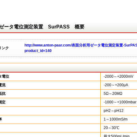
ゼータ電位測定装置 SurPASS 概要
http://www.anton-paar.com/表面分析用ゼータ電位測定装置-SurPA
リンク
product_id=140
タ電位
-2000～+2000mV
電流
-200～+200μA
抵抗
5Ω～20MΩ
測定
-1000～+1000mbar
pH2～pH12
率
1～1000mS/m
20～30℃
最大500mL/min