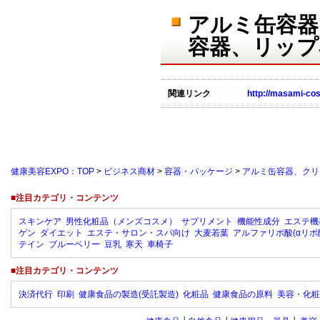
アルミ缶容器
容器、リップ
関連リンク
http://masami-co
健康美容EXPO：TOP
>
ビジネス商材
>
容器・パッケージ
>
アルミ缶容器、クリ
■注目カテゴリ・コンテンツ
スキンケア
男性化粧品（メンズコスメ）
サプリメント
機能性成分
エステ機
ゲン
ダイエット
エステ・サロン・スパ向け
大麦若葉
アルファリポ酸(αリポ
テイン
ブルーベリー
豆乳
寒天
車椅子
■注目カテゴリ・コンテンツ
決済代行
印刷
健康食品の製造(受託製造)
化粧品
健康食品の原料
美容・化粧