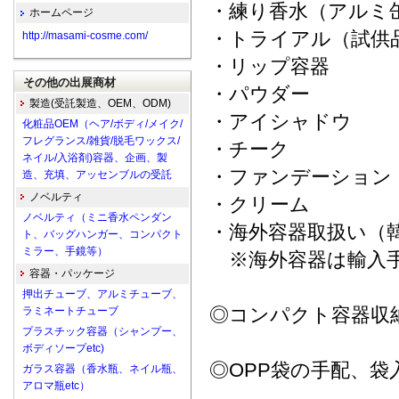
・練り香水（アルミ
ホームページ
・トライアル（試供
http://masami-cosme.com/
・リップ容器
その他の出展商材
・パウダー
製造(受託製造、OEM、ODM)
・アイシャドウ
化粧品OEM（ヘア/ボディ/メイク/
フレグランス/雑貨/脱毛ワックス/
・チーク
ネイル/入浴剤)容器、企画、製
・ファンデーション
造、充填、アッセンブルの受託
ノベルティ
・クリーム
ノベルティ（ミニ香水ペンダン
・海外容器取扱い（
ト、バッグハンガー、コンパクト
ミラー、手鏡等）
※海外容器は輸入手
容器・パッケージ
押出チューブ、アルミチューブ、
◎コンパクト容器収
ラミネートチューブ
プラスチック容器（シャンプー、
ボディソープetc)
◎OPP袋の手配、袋
ガラス容器（香水瓶、ネイル瓶、
アロマ瓶etc）