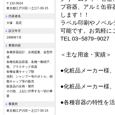
〒132-0024
プ容器、アルミ缶容
東京都江戸川区一之江7-30-15
します！！
代表者名
ラベル印刷やノベル
大塚 昌宏
可能です。お気軽に
設立年月
TEL 03−5879−9027
1998年7月
事業内容
各種容器設計、企画提案、金型作
＜主な用途・実績＞
成
各種化粧品容器、各種一般硝子、
瓶、プラスチック容器
●化粧品メーカー様
各種金属キャップ類
洗剤、シャンプー等のボトル、樹
脂キャップ等の販売
●化粧品メーカー様
販促品の企画・製作
その他、上記に付帯する一切の事
業
●各種容器の特性を
事業所
東京都江戸川区一之江7-30-15