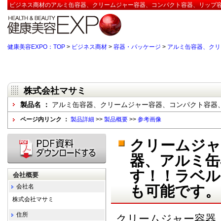
ビジネス商材のアルミ缶容器、クリームジャー容器、コンパクト容器、リップ容
健康美容EXPO：TOP
>
ビジネス商材
>
容器・パッケージ
>
アルミ缶容器、クリ
株式会社マサミ
製品名 ：
アルミ缶容器、クリームジャー容器、コンパクト容器
ページ内リンク ：
製品詳細
>>
製品概要
>>
参考画像
クリームジャ
器、アルミ缶
す！！ラベル
会社概要
会社名
も可能です。
株式会社マサミ
住所
クリームジャー容器