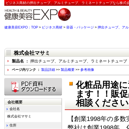
ビジネス商材の押出チューブ、アルミチューブ、ラミネートチューブなら株式会
健康美容EXPO：TOP
>
ビジネス商材
>
容器・パッケージ
>
押出チューブ、アル
株式会社マサミ
製品名 ：
押出チューブ、アルミチューブ、ラミネートチューブ
ページ内リンク ：
製品詳細
>>
製品概要
>>
参考画像
化粧品用途に
ます！！販促
相談ください
会社概要
会社名
株式会社マサミ
【創業1998年の多数
住所
弊社は創業1998年