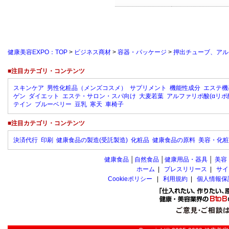
健康美容EXPO：TOP
>
ビジネス商材
>
容器・パッケージ
>
押出チューブ、アル
■注目カテゴリ・コンテンツ
スキンケア
男性化粧品（メンズコスメ）
サプリメント
機能性成分
エステ機
ゲン
ダイエット
エステ・サロン・スパ向け
大麦若葉
アルファリポ酸(αリポ
テイン
ブルーベリー
豆乳
寒天
車椅子
■注目カテゴリ・コンテンツ
決済代行
印刷
健康食品の製造(受託製造)
化粧品
健康食品の原料
美容・化粧
健康食品
│
自然食品
│
健康用品・器具
│
美容
ホーム
|
プレスリリース
|
サイ
Cookieポリシー
|
利用規約
|
個人情報保