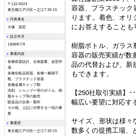
〒132-0024
容器、プラスチック
東京都江戸川区一之江7-30-15
ります。着色、オリ
代表者名
にお答えすることも
大塚 昌宏
設立年月
樹脂ボトル、ガラス
1998年7月
容器の販売実績が数
事業内容
各種容器設計、企画提案、金型作
品の代替および、新
成
もできます。
各種化粧品容器、各種一般硝子、
瓶、プラスチック容器
各種金属キャップ類
洗剤、シャンプー等のボトル、樹
【250社取引実績】
脂キャップ等の販売
幅広い要望に対応す
販促品の企画・製作
その他、上記に付帯する一切の事
業
サイズ、形状は様々
事業所
数多くの提携工場、
東京都江戸川区一之江7-30-15