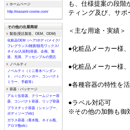
も、仕様提案の段階
ホームページ
ティング及び、サポ
http://masami-cosme.com/
その他の出展商材
＜主な用途・実績＞
製造(受託製造、OEM、ODM)
化粧品OEM（ヘア/ボディ/メイク/
フレグランス/雑貨/脱毛ワックス/
●化粧品メーカー様
ネイル/入浴剤)容器、企画、製
造、充填、アッセンブルの受託
ノベルティ
●化粧品メーカー様
ノベルティ（ミニ香水ペンダン
ト、バッグハンガー、コンパクト
ミラー、手鏡等）
●各種容器の特性を
容器・パッケージ
アルミ缶容器、クリームジャー容
●ラベル対応可
器、コンパクト容器、リップ容器
プラスチック容器（シャンプー、
※その他の加飾も御
ボディソープetc)
ガラス容器（香水瓶、ネイル瓶、
アロマ瓶etc）