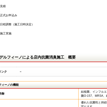
）見積
↓
）正式お申込み
↓
）日程調整（施工日時決定）
）施工実施
デルフィーノによる店内抗菌消臭施工 概要
リンク
－
フィーノの機能
結核菌、インフルエ
防御
菌O-157、MRS
優れた抗菌性と持続
守ります。