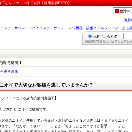
工ならファルフ株式会社【健康美容EXPO】
検討中
出展
>
エステ・サロン・スパ
>
エステ・サロン・スパ 機器・設備
>
デルフィーノによる
商材
会社名
健康美容業界最大の企業と企業を結
抗菌消臭施工
>>
参考画像
ニオイで大切なお客様を逃していませんか？
ルフィーノによる店内抗菌消臭施工】
様は“意外と”ニオイに敏感です。
お客様のニオイ、使用している薬品・溶剤のニオイなど店内にはさまざまなニオイ
ります。「なんか、くさい・・・」とか「ちょっとこのニオイが苦手・・・」と
言い出してくれるお客様はとてもありがたい存在です。ただ、気になっても言い出