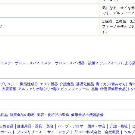
気になるニオイを元
です。デルフィーノ
1.除湿、2.換気、
ビ
フィーノを使えば更
す。
>
エステ・サロン・スパ
>
エステ・サロン・スパ 機器・設備
>
デルフィーノによる
プリメント
機能性成分
エステ機器
介護食品
基礎化粧品
青ミカン(青みかん)
青汁
大麦若葉
アルファリポ酸(αリポ酸)
ピクノジェノール
黒酢
特定保健用食品(トク
化粧品
健康食品の原料
美容・化粧品の製造
健康食品の機器設備
自然食品
│
健康用品・器具
│
美容
│
ハーブ・アロマ
│
団体・学会
│
介護・福祉
│
ホーム
|
プレスリリース
|
サイトマップ
|
Zenken株式会社 会社概要
|
ヘルプ