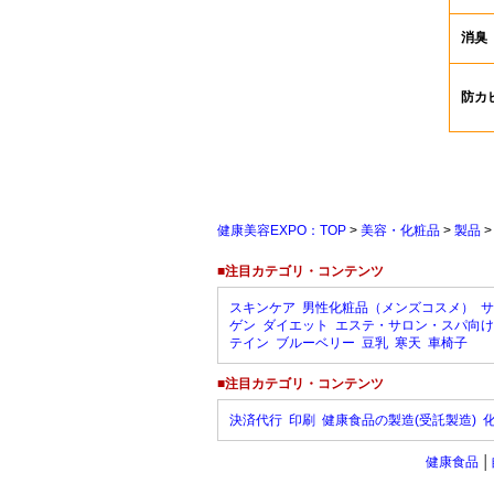
消臭
防カ
健康美容EXPO：TOP
>
美容・化粧品
>
製品
■注目カテゴリ・コンテンツ
スキンケア
男性化粧品（メンズコスメ）
サ
ゲン
ダイエット
エステ・サロン・スパ向け
テイン
ブルーベリー
豆乳
寒天
車椅子
■注目カテゴリ・コンテンツ
決済代行
印刷
健康食品の製造(受託製造)
健康食品
│