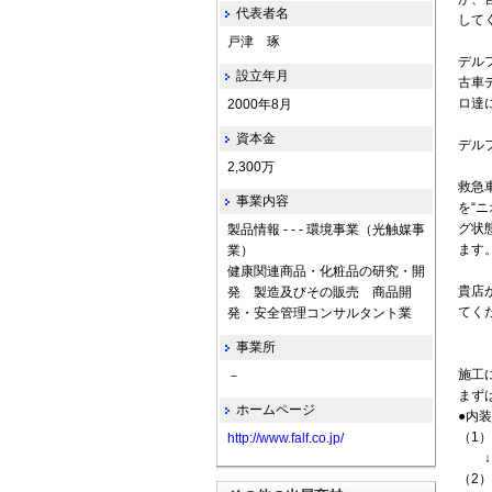
代表者名
して
戸津 琢
デル
設立年月
古車
ロ達
2000年8月
資本金
デル
2,300万
救急
事業内容
を“
グ状
製品情報 - - - 環境事業（光触媒事
ます
業）
健康関連商品・化粧品の研究・開
貴店
発 製造及びその販売 商品開
てく
発・安全管理コンサルタント業
事業所
施工
－
まず
ホームページ
●内
（1
http://www.falf.co.jp/
↓
（2