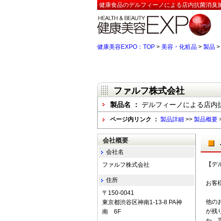
健康食品のデルフィーノによる店内抗菌消臭施
健康美容EXPO：TOP
>
美容・化粧品
>
製品
ファルフ株式会社
製品名 ：
デルフィーノによる店内
ページ内リンク ：
製品詳細
>>
製品概要
会社概要
会社名
【デ
ファルフ株式会社
住所
お客
〒150-0041
他の
東京都渋谷区神南1-13-8 PA神
が残
南 6F
か、