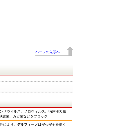
ページの先頭へ
ンザウィルス、ノロウィルス、病原性大腸
A、緑膿菌、カビ菌などをブロック
性により、デルフィーノは安心安全を長く