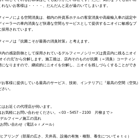
くれないお客様は・・・・、だんだんと足が遠のいてしまいます。
フィーノによる空間消臭は、都内の外資系ホテルの客室消臭や高級輸入車の認定中
ディーラーの車内消臭など快適な空間もサービスとして提供するニオイに敏感なプ
に採用されています。
フィーノは『抗菌こそが最善の消臭対策』と考えます。
車内の感染防御として採用されているデルフィーノシリーズは貴店内に残るニオイ
ニオイの元”から分解します。施工後は、店内そのものが抗菌（＝消臭）コーティン
態になりますので、継続的にニオイを分解し、ニオイを残しづらくすることができ
。
がお客様に提供している最高のサービス、技術、インテリアに『最高の空間（空気
ださい。
にはお近くの代理店が伺います。
はお気軽にお問い合わせください。＜03－5457－2100 片柳まで＞
装デルフィーノ施工の流れ
）お問い合わせ（電話ｏｒメール）
）ヒアリング（部屋の広さ、天井高、設備の有無・種類、養生についてｅｔｃ）