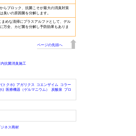
からブロック、抗菌こそが最大の消臭対策
は臭いの原因菌を分解します。
3.こまめな清掃にプラスアルファとして、デル
に万全、カビ菌を分解し予防効果もありま
ページの先頭へ
店内抗菌消臭施工
(トクホ)
アガリクス
コエンザイム
コラー
ホ)
医療機器（ゲルマニウム）
炭酸泉
プロ
ビジネス商材