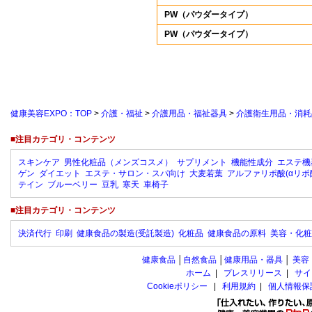
PW（パウダータイプ）
PW（パウダータイプ）
健康美容EXPO：TOP
>
介護・福祉
>
介護用品・福祉器具
>
介護衛生用品・消耗
■注目カテゴリ・コンテンツ
スキンケア
男性化粧品（メンズコスメ）
サプリメント
機能性成分
エステ機
ゲン
ダイエット
エステ・サロン・スパ向け
大麦若葉
アルファリポ酸(αリポ
テイン
ブルーベリー
豆乳
寒天
車椅子
■注目カテゴリ・コンテンツ
決済代行
印刷
健康食品の製造(受託製造)
化粧品
健康食品の原料
美容・化粧
健康食品
│
自然食品
│
健康用品・器具
│
美容
ホーム
|
プレスリリース
|
サイ
Cookieポリシー
|
利用規約
|
個人情報保