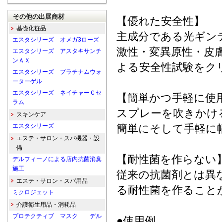
その他の出展商材
【優れた安全性】
基礎化粧品
主成分である光ギン
エスタシリーズ オメガ3ローズ
激性・変異原性・皮膚
エスタシリーズ アスタキサンチ
ンＡＸ
よる安全性試験をク
エスタシリーズ プラチナムウォ
ーターゲル
エスタシリーズ ネイチャーＣセ
【簡単かつ手軽に使
ラム
スプレーを吹きかけ
スキンケア
エスタシリーズ
簡単にそして手軽に
エステ・サロン・スパ機器・設
備
【耐性菌を作らない
デルフィーノによる店内抗菌消臭
施工
従来の抗菌剤とは異
エステ・サロン・スパ用品
る耐性菌を作ること
ミクロジェット
介護衛生用品・消耗品
プロテクティブ マスク デル
●使用例