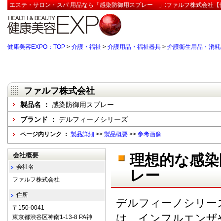
エステ・サロン・スパ 用品なら「感染防御用スプレー 」:ファルフ株式会社【健
健康美容EXPO：TOP
>
介護・福祉
>
介護用品・福祉器具
>
介護衛生用品・消耗
ファルフ株式会社
製品名 ：
感染防御用スプレー
ブランド ：
デルフィーノシリーズ
ページ内リンク ：
製品詳細
>>
製品概要
>>
参考画像
会社概要
理想的な感染
会社名
レー
ファルフ株式会社
住所
デルフィーノシリー
〒150-0041
は、インフルエンザ
東京都渋谷区神南1-13-8 PA神