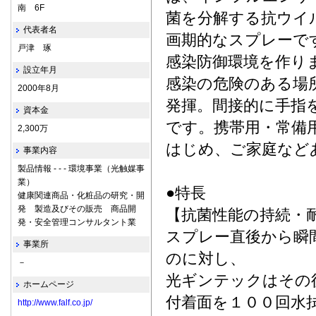
南 6F
菌を分解する抗ウイ
代表者名
画期的なスプレーで
戸津 琢
感染防御環境を作り
設立年月
感染の危険のある場
2000年8月
発揮。間接的に手指
資本金
です。携帯用・常備
2,300万
はじめ、ご家庭など
事業内容
製品情報 - - - 環境事業（光触媒事
業）
●特長
健康関連商品・化粧品の研究・開
発 製造及びその販売 商品開
【抗菌性能の持続・
発・安全管理コンサルタント業
スプレー直後から瞬
事業所
のに対し、
－
光ギンテックはその
ホームページ
付着面を１００回水
http://www.falf.co.jp/