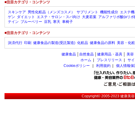
■注目カテゴリ・コンテンツ
スキンケア
男性化粧品（メンズコスメ）
サプリメント
機能性成分
エステ機
ゲン
ダイエット
エステ・サロン・スパ向け
大麦若葉
アルファリポ酸(αリポ
テイン
ブルーベリー
豆乳
寒天
車椅子
■注目カテゴリ・コンテンツ
決済代行
印刷
健康食品の製造(受託製造)
化粧品
健康食品の原料
美容・化粧
健康食品
│
自然食品
│
健康用品・器具
│
美容
ホーム
|
プレスリリース
|
サイ
Cookieポリシー
|
利用規約
|
個人情報保
Copyright© 2005-2023
健康美容