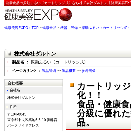
健康食品の振動ふるい〈カートリッジ式〉なら株式会社ダルトン【健康美容EX
健康美容EXPO：TOP
>
健康食品
>
機器・設備
>
振動ふるい〈カートリッジ式〉
株式会社ダルトン
製品名 ：
振動ふるい〈カートリッジ式〉
ページ内リンク ：
製品詳細
>>
製品概要
>>
参考画像
会社概要
カートリッジ
会社名
化！！
株式会社ダルトン
食品・健康食
住所
分級に優れた
〒104-0045
晶。
東京都中央区築地5-6-10 浜離宮
パークサイドプレス