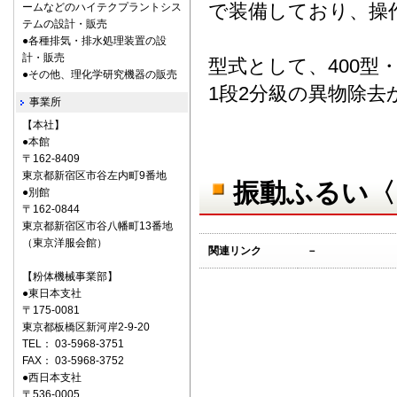
で装備しており、操
ームなどのハイテクプラントシス
テムの設計・販売
●各種排気・排水処理装置の設
計・販売
型式として、400型・5
●その他、理化学研究機器の販売
1段2分級の異物除去
事業所
【本社】
●本館
〒162-8409
東京都新宿区市谷左内町9番地
振動ふるい〈
●別館
〒162-0844
東京都新宿区市谷八幡町13番地
（東京洋服会館）
関連リンク
－
【粉体機械事業部】
●東日本支社
〒175-0081
東京都板橋区新河岸2-9-20
TEL： 03-5968-3751
FAX： 03-5968-3752
●西日本支社
〒536-0005