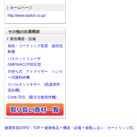
ホームページ
http://www.dalton.co.jp/
その他の出展商材
製造機器・設備
造粒・コーティング装置 旋回流
動層
バスケットリューザ
GMP/HACCP対応型
片持ち式 アトマイザー ハンマ
ー式微粉砕機
スパルタンミキサー [高速撹拌
混合機]
Conti-TDS [吸引分散撹拌機]
健康美容EXPO：TOP
>
健康食品
>
機器・設備
>
振動ふるい〈カートリッジ式〉