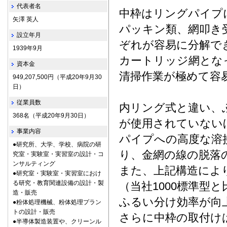
代表者名
中枠はリングパイプ
矢澤 英人
パッキン類、網叩き
設立年月
ぞれが容易に分解で
1939年9月
カートリッジ網とな
資本金
清掃作業が極めて容
949,207,500円（平成20年9月30
日）
従業員数
内リング式と違い、
368名（平成20年9月30日）
が使用されていない
事業内容
パイプへの高度な溶
●研究所、大学、学校、病院の研
り、金網の線の脱落
究室・実験室・実習室の設計・コ
ンサルティング
また、上記構造によ
●研究室・実験室・実習室におけ
る研究・教育関連設備の設計・製
（当社1000標準型
造・販売
ふるい分け効率が向
●粉体処理機械、粉体処理プラン
トの設計・販売
さらに中枠の取付け
●半導体製造装置や、クリーンル