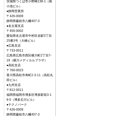
茨城県つくば市小野崎138-1（南
小池ビル）
●静岡営業所
〒426-0009
静岡県藤枝市八幡407-3
●名古屋支店
〒450-0002
愛知県名古屋市中村区名駅3丁目
25番3号（大橋ビル）
●広島支店
〒733-0011
広島県広島市西区横川町2丁目7-
19（横川メディカルプラザ）
●高松支店
〒760-0023
香川県高松市寿町2-3-11（高松丸
田ビル）
●九州支店
〒812-0011
福岡県福岡市博多区博多駅前3-1
9-5（博多石川ビル）
●テクノパーク
〒426-0009
静岡県藤枝市八幡407-3