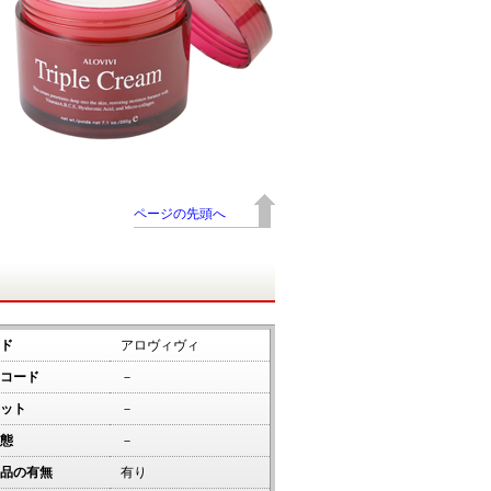
ページの先頭へ
ド
アロヴィヴィ
コード
－
ット
－
態
－
品の有無
有り