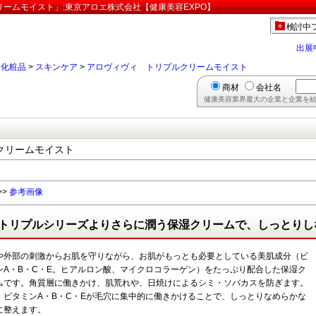
ームモイスト」:東京アロエ株式会社【健康美容EXPO】
検討中
出展
>
化粧品
>
スキンケア
>
アロヴィヴィ トリプルクリームモイスト
商材
会社名
健康美容業界最大の企業と企業を結
クリームモイスト
>>
参考画像
トリプルシリーズよりさらに潤う保湿クリームで、しっとりし
や外部の刺激からお肌を守りながら、お肌がもっとも必要としている美肌成分（ビ
ンA・B・C・E。ヒアルロン酸、マイクロコラーゲン）をたっぷり配合した保湿ク
ムです。角質層に働きかけ、肌荒れや、日焼けによるシミ・ソバカスを防ぎます。
、ビタミンA・B・C・Eが毛穴に集中的に働きかけることで、しっとりなめらかな
に整えます。