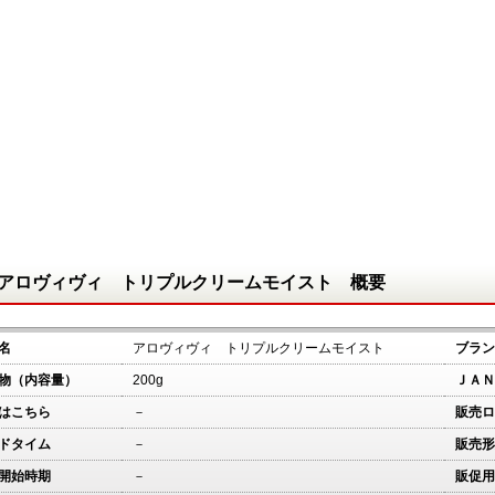
アロヴィヴィ トリプルクリームモイスト 概要
名
アロヴィヴィ トリプルクリームモイスト
ブラン
物（内容量）
200g
ＪＡＮ
はこちら
－
販売ロ
ドタイム
－
販売形
開始時期
－
販促用