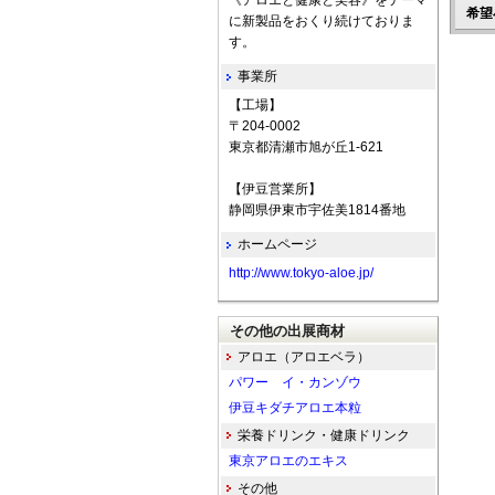
《アロエと健康と美容》をテーマ
希望
に新製品をおくり続けておりま
す。
事業所
【工場】
〒204-0002
東京都清瀬市旭が丘1-621
【伊豆営業所】
静岡県伊東市宇佐美1814番地
ホームページ
http://www.tokyo-aloe.jp/
その他の出展商材
アロエ（アロエベラ）
パワー イ・カンゾウ
伊豆キダチアロエ本粒
栄養ドリンク・健康ドリンク
東京アロエのエキス
その他