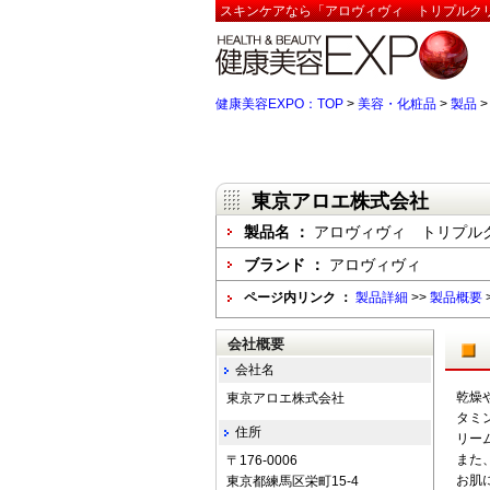
スキンケアなら「アロヴィヴィ トリプルクリ
健康美容EXPO：TOP
>
美容・化粧品
>
製品
東京アロエ株式会社
製品名 ：
アロヴィヴィ トリプル
ブランド ：
アロヴィヴィ
ページ内リンク ：
製品詳細
>>
製品概要
会社概要
会社名
乾燥
東京アロエ株式会社
タミ
住所
リー
また
〒176-0006
お肌
東京都練馬区栄町15-4