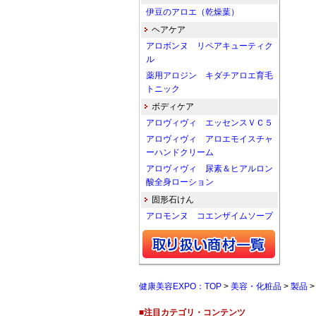
伊豆のアロエ（乾燥葉）
ヘアケア
アロボンヌ リペアキューティク
ル
薬用アロジン キダチアロエ育毛
トニック
ボディケア
アロヴィヴィ エッセンスＶＣ５
アロヴィヴィ アロエモイスチャ
ーハンドクリーム
アロヴィヴィ 尿素＆ヒアルロン
酸全身ローション
固形石けん
アロモンヌ コエンザイムソープ
健康美容EXPO：TOP
>
美容・化粧品
>
製品
■注目カテゴリ・コンテンツ