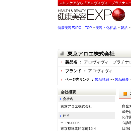
スキンケアなら「アロヴィヴィ プラチナロー
健康美容EXPO：TOP
>
美容・化粧品
>
製品
東京アロエ株式会社
製品名 ：
アロヴィヴィ プラチナ
ブランド ：
アロヴィヴィ
ページ内リンク ：
製品詳細
>>
製品概要
会社概要
会社名
白金
東京アロエ株式会社
成分
住所
化作
Ｃ誘
〒176-0006
日焼
東京都練馬区栄町15-4