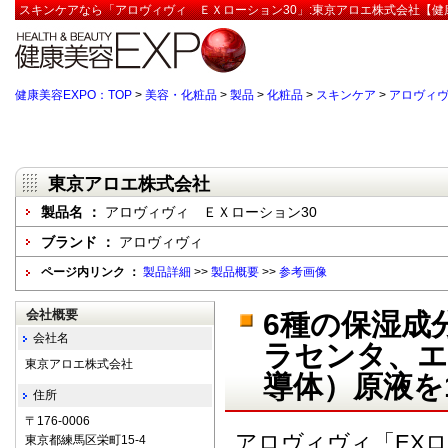
スキンケアなら「アロヴィヴィ ＥＸローション30」:東京アロエ株式会社【健康
健康美容EXPO：TOP
>
美容・化粧品
>
製品
>
化粧品
>
スキンケア
>
アロヴィヴ
東京アロエ株式会社
製品名 ：
アロヴィヴィ ＥＸローション30
ブランド ：
アロヴィヴィ
ページ内リンク ：
製品詳細
>>
製品概要
>>
参考画像
会社概要
6種の保湿成
会社名
ラセンタ、エ
東京アロエ株式会社
導体）原液を
住所
〒176-0006
アロヴィヴィ「EXロ
東京都練馬区栄町15-4