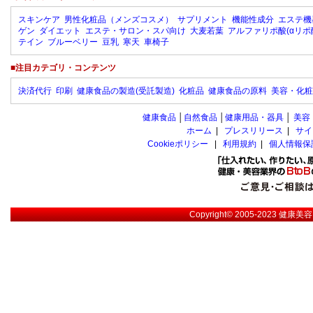
スキンケア
男性化粧品（メンズコスメ）
サプリメント
機能性成分
エステ機
ゲン
ダイエット
エステ・サロン・スパ向け
大麦若葉
アルファリポ酸(αリポ
テイン
ブルーベリー
豆乳
寒天
車椅子
■注目カテゴリ・コンテンツ
決済代行
印刷
健康食品の製造(受託製造)
化粧品
健康食品の原料
美容・化粧
健康食品
│
自然食品
│
健康用品・器具
│
美容
ホーム
|
プレスリリース
|
サイ
Cookieポリシー
|
利用規約
|
個人情報保
Copyright© 2005-2023
健康美容