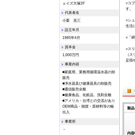
○コ
ェイズ大塚2F
す。
代表者名
○シ
小栗 克三
生活
設立年月
○「
1985年4月
資本金
○ス
（ス
1,000万円
足指
事業内容
■家庭用、業務用循環温水器の卸
販売
■浄水器及び健康器具の卸販売
■通信販売全般
■健康食品、化粧品、洗剤全般
■アメリカ・台湾との交流があり
OEM商品・雑貨・原材料等の輸
製品
出入
事業所
－
内容