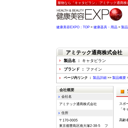
履物なら「キャタピラン」:アミテック通商株
健康美容EXPO：TOP
>
健康器具・用品
>
製品
アミテック通商株式会社
製品名 ：
キャタピラン
ブランド ：
ファイン
ページ内リンク ：
製品詳細
>>
製品概要
会社概要
会社名
スポ
アミテック通商株式会社
「キ
住所
高齢
〒170-0005
東京都豊島区南大塚2-38-5 フ