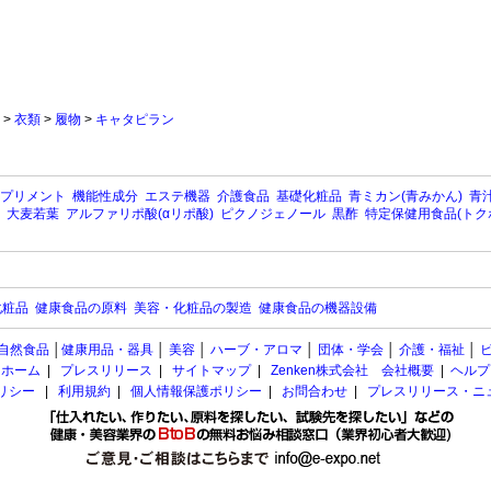
>
衣類
>
履物
>
キャタピラン
プリメント
機能性成分
エステ機器
介護食品
基礎化粧品
青ミカン(青みかん)
青汁
大麦若葉
アルファリポ酸(αリポ酸)
ピクノジェノール
黒酢
特定保健用食品(トク
化粧品
健康食品の原料
美容・化粧品の製造
健康食品の機器設備
自然食品
│
健康用品・器具
│
美容
│
ハーブ・アロマ
│
団体・学会
│
介護・福祉
│
ホーム
|
プレスリリース
|
サイトマップ
|
Zenken株式会社 会社概要
|
ヘルプ
ポリシー
|
利用規約
|
個人情報保護ポリシー
|
お問合わせ
|
プレスリリース・ニ