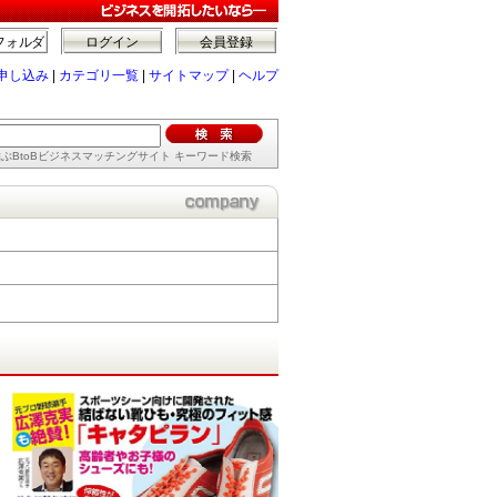
フォルダ
ログイン
会員登録
申し込み
|
カテゴリ一覧
|
サイトマップ
|
ヘルプ
ぶBtoBビジネスマッチングサイト キーワード検索