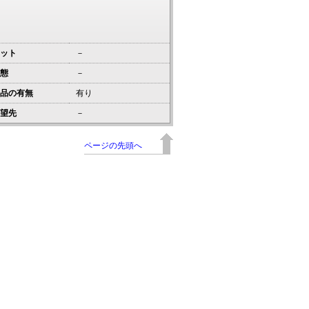
ット
－
態
－
品の有無
有り
望先
－
ページの先頭へ