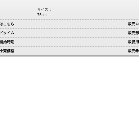
サイズ：
75cm
はこちら
－
販売ロ
ドタイム
－
販売形
開始時期
－
販促用
小売価格
－
販売希