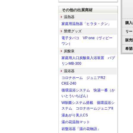
その他の出展商材
温熱器
購入
家庭用温熱器「ヒラタ・クン」
禁煙グッズ
リー
電子タバコ VP one（ヴィピー
販売
ワン）
希望
炭酸泉
家庭用人口炭酸泉入浴装置 バブ
リンMB-300
温浴器
コロナホーム ジュニアR2
CKE-240
循環温浴システム 快湯一番（か
いとういちばん）
W除菌システム搭載 循環温浴シ
ステム コロナホームジュニアII
湯あがり美人CS
湯の花温熱マット
岩盤浴器「湯の花物語」