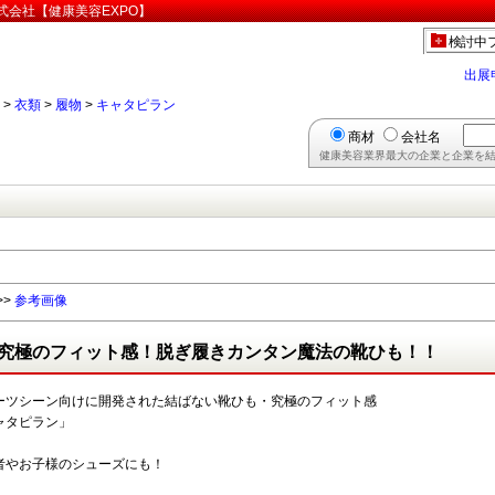
式会社【健康美容EXPO】
検討中
出展
>
衣類
>
履物
>
キャタピラン
商材
会社名
健康美容業界最大の企業と企業を結
>>
参考画像
究極のフィット感！脱ぎ履きカンタン魔法の靴ひも！！
ーツシーン向けに開発された結ばない靴ひも・究極のフィット感
ャタピラン」
者やお子様のシューズにも！