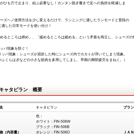
ブがひも穴で止まり、結ぶ必要なし！カンタン脱ぎ履きで足への負担を軽減しま
ューズヘノ使用方法を少し変えるだけで、ランニングに適したランモードと普段の
に適した日常モードを使い分け！
締めるところは締め」、「緩めるところは緩める」という矛盾を両立し、シューズの
リッパ現象を防ぐ！
リッパ現象：シューズが屈折した時にシューズ内でカカトが浮いてしまう現象。
やふくらはぎなどの小さな筋肉を多用してしまし、早期の脚部疲労をまねく。）
キャタピラン 概要
名
キャタピラン
ブラン
色：
ホワイト：FIN-506W
ブラック：FIN-506B
物（内容量）
オレンジ：FIN-506O
ＪＡＮ