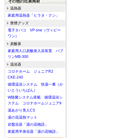
その他の出展商材
温熱器
家庭用温熱器「ヒラタ・クン」
禁煙グッズ
電子タバコ VP one（ヴィピー
ワン）
炭酸泉
家庭用人口炭酸泉入浴装置 バブ
リンMB-300
温浴器
コロナホーム ジュニアR2
CKE-240
循環温浴システム 快湯一番（か
いとういちばん）
W除菌システム搭載 循環温浴シ
ステム コロナホームジュニアII
湯あがり美人CS
湯の花温熱マット
岩盤浴器「湯の花物語」
家庭用半身浴器「湯の花物語」