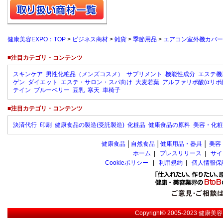
健康美容EXPO：TOP
>
ビジネス商材
>
雑貨
>
季節用品
>
エアコン室外機カバー
■注目カテゴリ・コンテンツ
スキンケア
男性化粧品（メンズコスメ）
サプリメント
機能性成分
エステ機
ゲン
ダイエット
エステ・サロン・スパ向け
大麦若葉
アルファリポ酸(αリポ
テイン
ブルーベリー
豆乳
寒天
車椅子
■注目カテゴリ・コンテンツ
決済代行
印刷
健康食品の製造(受託製造)
化粧品
健康食品の原料
美容・化粧
健康食品
│
自然食品
│
健康用品・器具
│
美容
ホーム
|
プレスリリース
|
サイ
Cookieポリシー
|
利用規約
|
個人情報保
Copyright© 2005-2023
健康美容