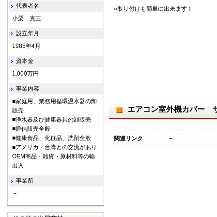
代表者名
○取り付けも簡単に出来ます！
小栗 克三
設立年月
1985年4月
資本金
1,000万円
事業内容
■家庭用、業務用循環温水器の卸
エアコン室外機カバー 
販売
■浄水器及び健康器具の卸販売
■通信販売全般
■健康食品、化粧品、洗剤全般
関連リンク
－
■アメリカ・台湾との交流があり
OEM商品・雑貨・原材料等の輸
出入
事業所
－