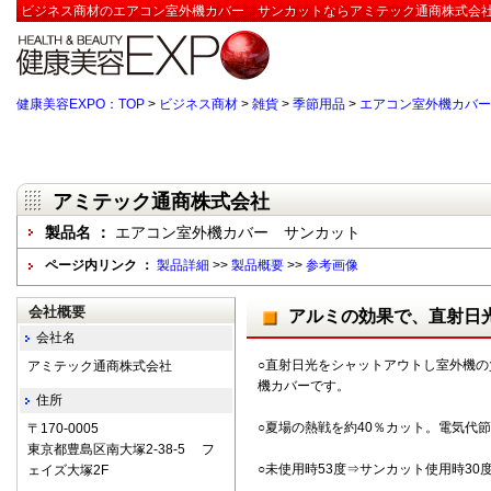
ビジネス商材のエアコン室外機カバー サンカットならアミテック通商株式会社
健康美容EXPO：TOP
>
ビジネス商材
>
雑貨
>
季節用品
>
エアコン室外機カバー
アミテック通商株式会社
製品名 ：
エアコン室外機カバー サンカット
ページ内リンク ：
製品詳細
>>
製品概要
>>
参考画像
会社概要
アルミの効果で、直射日
会社名
○直射日光をシャットアウトし室外機
アミテック通商株式会社
機カバーです。
住所
○夏場の熱戦を約40％カット。電気代
〒170-0005
東京都豊島区南大塚2-38-5 フ
○未使用時53度⇒サンカット使用時3
ェイズ大塚2F