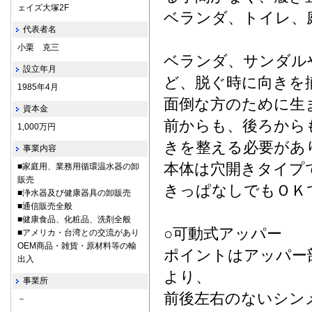
ェイズ大塚2F
ベランダ、トイレ、
代表者名
小栗 克三
ベランダ、サンダル
設立年月
ど、脱ぐ時に向きを
1985年4月
面倒な方のために生
資本金
前からも、後ろから
1,000万円
きを整える必要があ
事業内容
本体は穴開きタイプ
■家庭用、業務用循環温水器の卸
販売
きっぱなしでもＯＫ
■浄水器及び健康器具の卸販売
■通信販売全般
■健康食品、化粧品、洗剤全般
○可動式アッパー
■アメリカ・台湾との交流があり
OEM商品・雑貨・原材料等の輸
ポイントはアッパー
出入
より、
事業所
前後左右のないシン
－