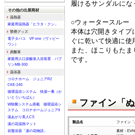
履けるサンダルにな
その他の出展商材
温熱器
○ウォータースルー
家庭用温熱器「ヒラタ・クン」
本体は穴開きタイプ
禁煙グッズ
電子タバコ VP one（ヴィピー
ぐに乾いて快適に使
ワン）
また、ほこりもたま
炭酸泉
です。
家庭用人口炭酸泉入浴装置 バブ
リンMB-300
温浴器
コロナホーム ジュニアR2
CKE-240
循環温浴システム 快湯一番（か
いとういちばん）
ファイン「ぬ
W除菌システム搭載 循環温浴シ
ステム コロナホームジュニアII
湯あがり美人CS
製品名
ファイン「
湯の花温熱マット
岩盤浴器「湯の花物語」
素材：EV