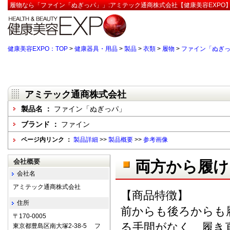
履物なら「ファイン「ぬぎっパ」」:アミテック通商株式会社【健康美容EXPO
健康美容EXPO：TOP
>
健康器具・用品
>
製品
>
衣類
>
履物
>
ファイン「ぬぎ
アミテック通商株式会社
製品名 ：
ファイン「ぬぎっパ」
ブランド ：
ファイン
ページ内リンク ：
製品詳細
>>
製品概要
>>
参考画像
会社概要
両方から履け
会社名
アミテック通商株式会社
【商品特徴】
住所
前からも後ろからも
〒170-0005
る手間がなく、履き
東京都豊島区南大塚2-38-5 フ