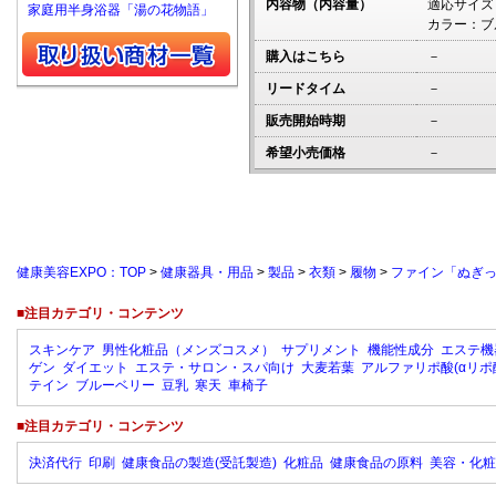
内容物（内容量）
適応サイズ：
家庭用半身浴器「湯の花物語」
カラー：ブ
購入はこちら
－
リードタイム
－
販売開始時期
－
希望小売価格
－
健康美容EXPO：TOP
>
健康器具・用品
>
製品
>
衣類
>
履物
>
ファイン「ぬぎ
■注目カテゴリ・コンテンツ
スキンケア
男性化粧品（メンズコスメ）
サプリメント
機能性成分
エステ機
ゲン
ダイエット
エステ・サロン・スパ向け
大麦若葉
アルファリポ酸(αリポ
テイン
ブルーベリー
豆乳
寒天
車椅子
■注目カテゴリ・コンテンツ
決済代行
印刷
健康食品の製造(受託製造)
化粧品
健康食品の原料
美容・化粧