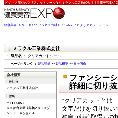
ビジネス商材のクリアカットシールならミラクル工業株式会社【健康美容EXP
健康美容EXPO：TOP
>
ビジネス商材
>
ノベルティ
>
クリアカットシール
ミラクル工業株式会社
製品名 ：
クリアカットシール
ページ内リンク ：
製品詳細
>>
製品概要
>>
参考画像
会社概要
ファンシーシ
会社名
詳細に切り抜
ミラクル工業株式会社
住所
*クリアカットとは
〒111-0053
文字だけを切り抜い
東京都台東区浅草橋2-8-3 メゾ
ン・ド・やなぎ704
独自（特許取得）の