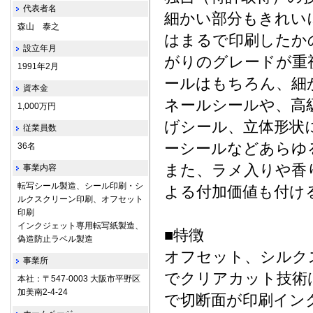
代表者名
細かい部分もきれい
森山 泰之
はまるで印刷したか
設立年月
がりのグレードが重
1991年2月
ールはもちろん、細
資本金
ネールシールや、高
1,000万円
げシール、立体形状
従業員数
ーシールなどあらゆ
36名
また、ラメ入りや香
事業内容
転写シール製造、シール印刷・シ
よる付加価値も付け
ルクスクリーン印刷、オフセット
印刷
インクジェット専用転写紙製造、
■特徴
偽造防止ラベル製造
オフセット、シルク
事業所
でクリアカット技術
本社：〒547-0003 大阪市平野区
加美南2-4-24
で切断面が印刷イン