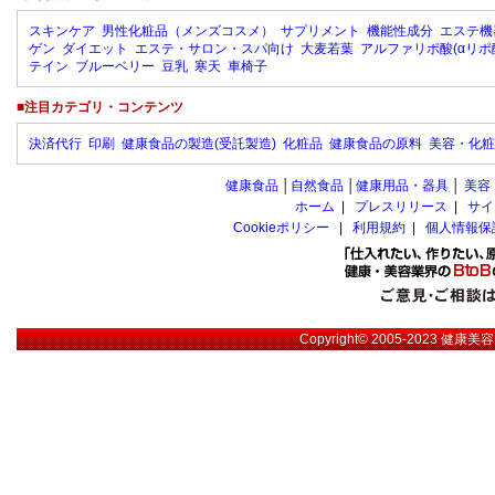
スキンケア
男性化粧品（メンズコスメ）
サプリメント
機能性成分
エステ機
ゲン
ダイエット
エステ・サロン・スパ向け
大麦若葉
アルファリポ酸(αリポ
テイン
ブルーベリー
豆乳
寒天
車椅子
■注目カテゴリ・コンテンツ
決済代行
印刷
健康食品の製造(受託製造)
化粧品
健康食品の原料
美容・化粧
健康食品
│
自然食品
│
健康用品・器具
│
美容
ホーム
|
プレスリリース
|
サイ
Cookieポリシー
|
利用規約
|
個人情報保
Copyright© 2005-2023
健康美容