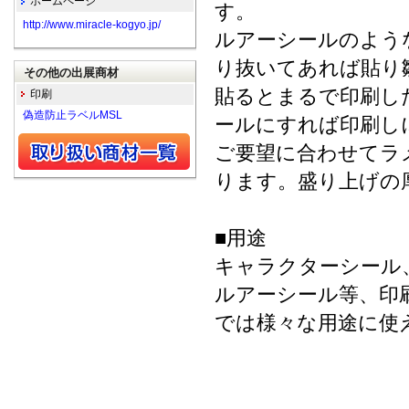
ホームページ
す。
http://www.miracle-kogyo.jp/
ルアーシールのよう
り抜いてあれば貼り
その他の出展商材
貼るとまるで印刷し
印刷
偽造防止ラベルMSL
ールにすれば印刷し
ご要望に合わせてラ
ります。盛り上げの厚
■用途
キャラクターシール
ルアーシール等、印
では様々な用途に使