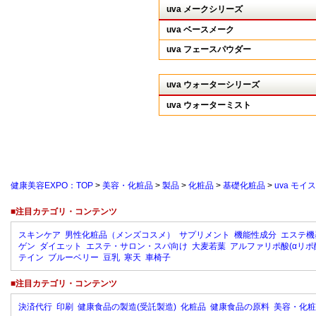
uva メークシリーズ
uva ベースメーク
uva フェースパウダー
uva ウォーターシリーズ
uva ウォーターミスト
健康美容EXPO：TOP
>
美容・化粧品
>
製品
>
化粧品
>
基礎化粧品
>
uva モ
■注目カテゴリ・コンテンツ
スキンケア
男性化粧品（メンズコスメ）
サプリメント
機能性成分
エステ機
ゲン
ダイエット
エステ・サロン・スパ向け
大麦若葉
アルファリポ酸(αリポ
テイン
ブルーベリー
豆乳
寒天
車椅子
■注目カテゴリ・コンテンツ
決済代行
印刷
健康食品の製造(受託製造)
化粧品
健康食品の原料
美容・化粧