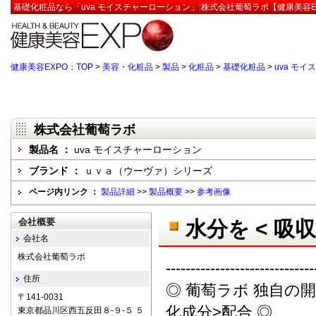
基礎化粧品なら「uva モイスチャーローション」:株式会社葡萄ラボ【健康美容E
健康美容EXPO：TOP
>
美容・化粧品
>
製品
>
化粧品
>
基礎化粧品
>
uva モ
株式会社葡萄ラボ
製品名 ：
uva モイスチャーローション
ブランド ：
ｕｖａ（ウーヴァ）シリーズ
ページ内リンク ：
製品詳細
>>
製品概要
>>
参考画像
会社概要
水分を < 吸
会社名
株式会社葡萄ラボ
------------------------------
住所
◎ 葡萄ラボ 独自の
〒141-0031
化成分>配合 ◎
東京都品川区西五反田８-９-５ ５