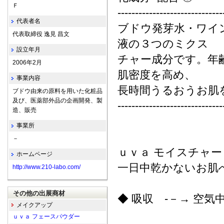
Ｆ
------------------------------
代表者名
ブドウ発芽水・ワイ
代表取締役 逸見 昌文
液の３つのミクス
設立年月
チャー成分です。年
2006年2月
肌密度を高め、
事業内容
長時間うるおうお肌
ブドウ由来の原料を用いた化粧品
及び、医薬部外品の企画開発、製
------------------------------
造、販売
事業所
－
ｕｖａ モイスチャー
ホームページ
一日中乾かないお肌
http://www.210-labo.com/
その他の出展商材
◆ 吸収 -－→ 空
メイクアップ
ｕｖａ フェースパウダー