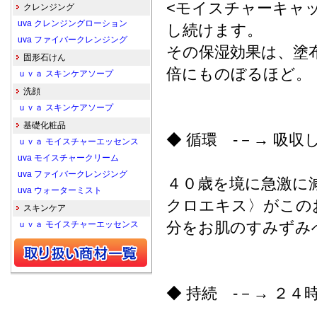
<モイスチャーキャ
クレンジング
uva クレンジングローション
し続けます。
uva ファイバークレンジング
その保湿効果は、塗
固形石けん
倍にものぼるほど。
ｕｖａ スキンケアソープ
洗顔
ｕｖａ スキンケアソープ
基礎化粧品
◆ 循環 -－→ 吸
ｕｖａ モイスチャーエッセンス
uva モイスチャークリーム
uva ファイバークレンジング
４０歳を境に急激に
uva ウォーターミスト
クロエキス〉がこの
スキンケア
分をお肌のすみずみ
ｕｖａ モイスチャーエッセンス
◆ 持続 -－→ ２