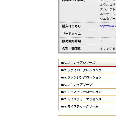
内容物（内容量）
ス、ザクロ
ルグルコサ
デシルテト
ルジオール
シエタノー
購入はこちら
http://www
リードタイム
－
販売開始時期
－
希望小売価格
３，６７５
uva スキンケアシリーズ
uva ファイバークレンジング
uva クレンジングローション
uva スキンケアソープ
uva モイスチャーローション
uva モイスチャーエッセンス
uva モイスチャークリーム