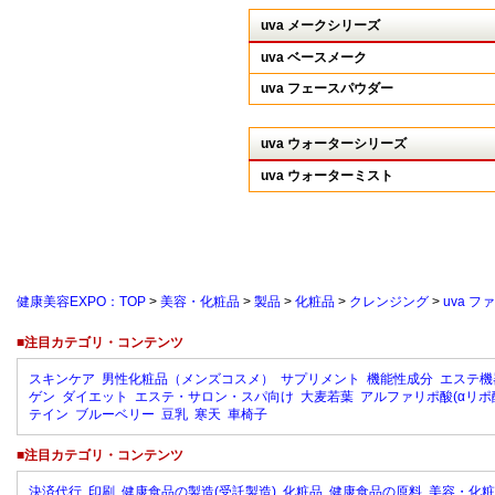
uva メークシリーズ
uva ベースメーク
uva フェースパウダー
uva ウォーターシリーズ
uva ウォーターミスト
健康美容EXPO：TOP
>
美容・化粧品
>
製品
>
化粧品
>
クレンジング
>
uva 
■注目カテゴリ・コンテンツ
スキンケア
男性化粧品（メンズコスメ）
サプリメント
機能性成分
エステ機
ゲン
ダイエット
エステ・サロン・スパ向け
大麦若葉
アルファリポ酸(αリポ
テイン
ブルーベリー
豆乳
寒天
車椅子
■注目カテゴリ・コンテンツ
決済代行
印刷
健康食品の製造(受託製造)
化粧品
健康食品の原料
美容・化粧