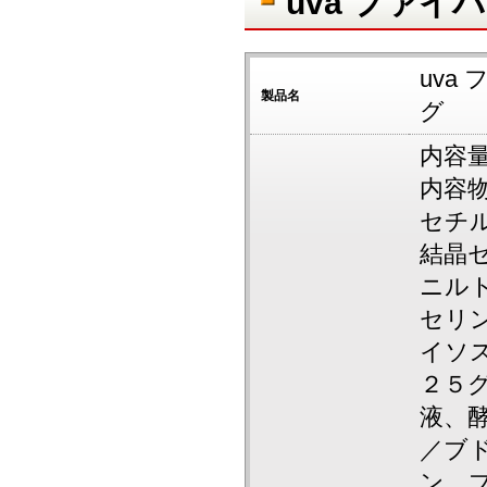
uva ファ
uva
製品名
グ
内容量
内容
セチ
結晶
ニル
セリ
イソ
２５
液、
／ブ
ン、