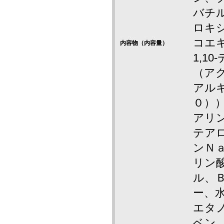
バチル
ロキ
コエ
内容物（内容量）
1,1
（ア
アル
０）
アリ
テア
ンＮ
リン酸
ル、
ー、
エタ
ベン