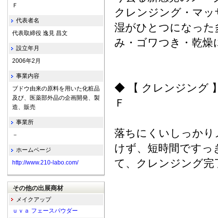
Ｆ
クレンジング・マッ
代表者名
湿がひとつになった
代表取締役 逸見 昌文
み・ゴワつき・乾燥
設立年月
2006年2月
事業内容
◆ 【 クレンジング
ブドウ由来の原料を用いた化粧品
及び、医薬部外品の企画開発、製
Ｆ
造、販売
事業所
落ちにくいしっかり
－
けず、短時間ですっ
ホームページ
て、クレンジング完
http://www.210-labo.com/
その他の出展商材
メイクアップ
ｕｖａ フェースパウダー