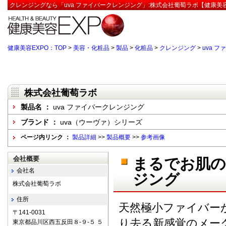
クレンジングなら「uva ファイバークレンジング」:株式会社葡萄ラボ【健康美容
健康美容EXPO：TOP
>
美容・化粧品
>
製品
>
化粧品
>
クレンジング
>
uva 
株式会社葡萄ラボ
製品名 ：
uva ファイバークレンジング
ブランド ：
uva（ウーヴァ）シリーズ
ページ内リンク ：
製品詳細
>>
製品概要
>>
参考画像
会社概要
まるでお肌の
会社名
ジング
株式会社葡萄ラボ
住所
天然極小ファイバー
〒141-0031
り去る新感覚のメー
東京都品川区西五反田８-９-５ ５