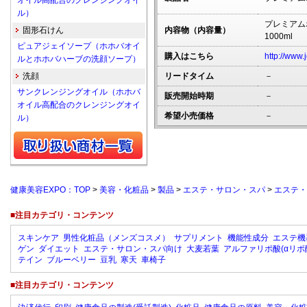
オイル高配合のクレンジングオイ
ル）
プレミア
固形石けん
内容物（内容量）
1000ml
ピュアジェイソープ（ホホバオイ
購入はこちら
http://www.
ルとホホバハーブの洗顔ソープ）
洗顔
リードタイム
－
サンクレンジングオイル（ホホバ
販売開始時期
－
オイル高配合のクレンジングオイ
希望小売価格
－
ル）
健康美容EXPO：TOP
>
美容・化粧品
>
製品
>
エステ・サロン・スパ
>
エステ・
■注目カテゴリ・コンテンツ
スキンケア
男性化粧品（メンズコスメ）
サプリメント
機能性成分
エステ機
ゲン
ダイエット
エステ・サロン・スパ向け
大麦若葉
アルファリポ酸(αリポ
テイン
ブルーベリー
豆乳
寒天
車椅子
■注目カテゴリ・コンテンツ