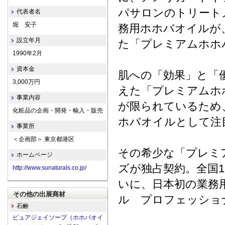
パサロンのトリート
代表者名
堀 安子
務用ホホバオイルが
設立年月
た「プレミアムホホ
1990年2月
資本金
肌への「効果」と「
3,000万円
えた「プレミアムホ
事業内容
が限られているため
化粧品の企画・開発・輸入・販売
ホバオイルとして注
事業所
＜企画部＞ 東京都港区
その希少な「プレミ
ホームページ
ズが独占契約。全国
http://www.sunaturals.co.jp/
いに、日本初の業務
その他の出展商材
ル プロフェッショ
石鹸
ピュアジェイソープ（ホホバオイ