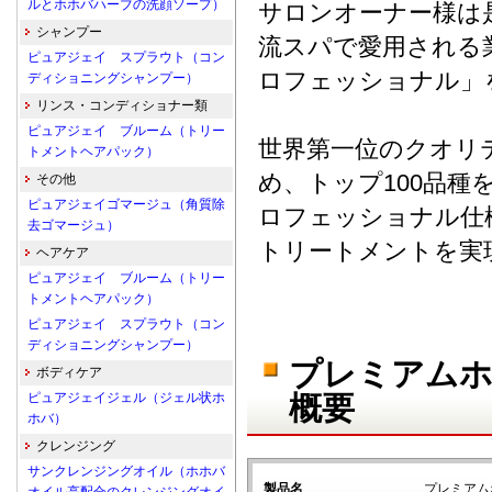
ルとホホバハーブの洗顔ソープ）
サロンオーナー様は
シャンプー
流スパで愛用される
ピュアジェイ スプラウト（コン
ロフェッショナル」
ディショニングシャンプー）
リンス・コンディショナー類
ピュアジェイ ブルーム（トリー
世界第一位のクオリテ
トメントヘアパック）
め、トップ100品
その他
ピュアジェイゴマージュ（角質除
ロフェッショナル仕
去ゴマージュ）
トリートメントを実
ヘアケア
ピュアジェイ ブルーム（トリー
トメントヘアパック）
ピュアジェイ スプラウト（コン
ディショニングシャンプー）
プレミアム
ボディケア
ピュアジェイジェル（ジェル状ホ
概要
ホバ）
クレンジング
サンクレンジングオイル（ホホバ
製品名
プレミアム