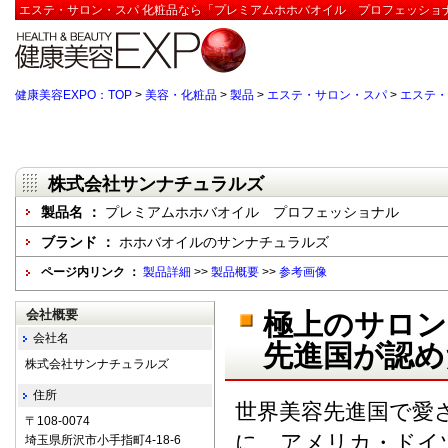
エステ・サロン・スパ 化粧品なら「プレミアムホホバオイル プロフェッショナ
健康美容EXPO：TOP
>
美容・化粧品
>
製品
>
エステ・サロン・スパ
>
エステ・
株式会社サンナチュラルズ
製品名 ：
プレミアムホホバオイル プロフェッショナル
ブランド ：
ホホバオイルのサンナチュラルズ
ページ内リンク ：
製品詳細
>>
製品概要
>>
参考画像
会社概要
極上のサロン
会社名
先進国が認め
株式会社サンナチュラルズ
住所
世界美容先進国で愛
〒108-0074
に、アメリカ・ドイ
埼玉県所沢市小手指町4-18-6