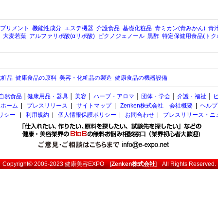
プリメント
機能性成分
エステ機器
介護食品
基礎化粧品
青ミカン(青みかん)
青汁
大麦若葉
アルファリポ酸(αリポ酸)
ピクノジェノール
黒酢
特定保健用食品(トク
化粧品
健康食品の原料
美容・化粧品の製造
健康食品の機器設備
自然食品
│
健康用品・器具
│
美容
│
ハーブ・アロマ
│
団体・学会
│
介護・福祉
│
ホーム
|
プレスリリース
|
サイトマップ
|
Zenken株式会社 会社概要
|
ヘルプ
ポリシー
|
利用規約
|
個人情報保護ポリシー
|
お問合わせ
|
プレスリリース・ニ
Copyright© 2005-2023
健康美容EXPO
[
Zenken株式会社
] All Rights Reserved.