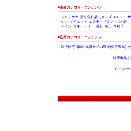
■注目カテゴリ・コンテンツ
スキンケア
男性化粧品（メンズコスメ）
サ
ゲン
ダイエット
エステ・サロン・スパ向け
テイン
ブルーベリー
豆乳
寒天
車椅子
■注目カテゴリ・コンテンツ
決済代行
印刷
健康食品の製造(受託製造)
健康食品
│
Cookie