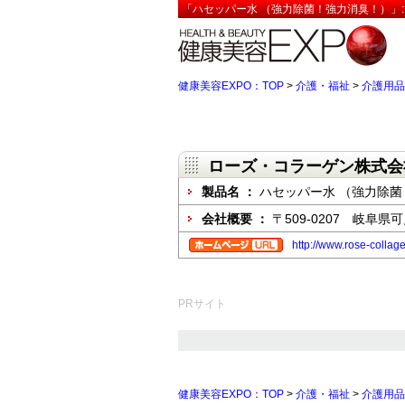
「ハセッパー水 （強力除菌！強力消臭！）」
健康美容EXPO：TOP
>
介護・福祉
>
介護用品
ローズ・コラーゲン株式会
製品名 ：
ハセッパー水 （強力除
会社概要 ：
〒509-0207 岐阜県可
http://www.rose-collag
PRサイト
健康美容EXPO：TOP
>
介護・福祉
>
介護用品