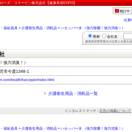
:ローズ・コラーゲン株式会社【健康美容EXPO】
検討中
出展
・福祉器具
>
介護衛生用品・消耗品
>
ハセッパー水 （強力除菌！強力消臭！）
商材
会社名
健康美容業界最大の企業と企業を結
社
菌！強力消臭！）
児市今渡1348-1
en.com/health/haccpper/index.html
介護衛生用品・消耗品一覧
インタレストマッチ -
広告の掲載について
・福祉器具
>
介護衛生用品・消耗品
>
ハセッパー水 （強力除菌！強力消臭！）